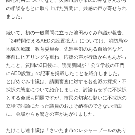
跡地利用についてなど、久保市議が市民のみなさんから
の相談をもとに取り上げた質問に、共感の声が寄せられ
ました。
続いて、初の一般質問に立った池田めぐみ市議が報告。
「24時間使えるAEDの設置拡大」については、消防局や
地域医療課、教育委員会、先進事例のある自治体など、
事前にヒアリングを重ね、応援の声が行政からもあがっ
たこと、質問の2日後に、読売新聞が「公立学校の正門
にAED設置」の記事を掲載したことを紹介しました。
とばめぐみ市議は、請願審査に対する各会派の採択・不
採択の態度について紹介しました。討論もせずに不採択
とする会派も問題ですが、市民の切実な願いに不採択の
立場で討論にたった議員のおよそ納得のできない理由
に、会場からも驚きの声があがりました。
たけこし連市議は「さいたま市のレジャープールのあり