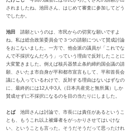
されましたね。池田さん、はじめて審査に参加してどう
でしたか。
池田
請願というのは、市民からの切実な願いですよ
ね。私は総合政策委員会で３つの請願について賛成討論
をおこないました。一方で、他会派の議員が「これでな
んで不採択なんだろう」っていう理由で反対したことに
大変驚きました。例えば核兵器禁止条約締約国会議の請
願、さいたま市自身が平和都市宣言もして、平和首長会
議にも入っているわけで、反対する理由はないはずなの
に、最終的には12人中3人（日本共産党と無所属）しか
賛成せずに不採択になるのを目の当たりにしました。
とば
池田さんは討論で、市長には責任があるというこ
とも、もうこれ以上被爆者をがっかりさせてはいけな
い、ということも言った。そうだそうだって思ったけれ