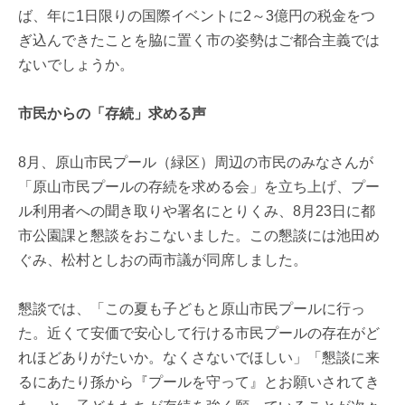
ば、年に1日限りの国際イベントに2～3億円の税金をつ
ぎ込んできたことを脇に置く市の姿勢はご都合主義では
ないでしょうか。
市民からの「存続」求める声
8月、原山市民プール（緑区）周辺の市民のみなさんが
「原山市民プールの存続を求める会」を立ち上げ、プー
ル利用者への聞き取りや署名にとりくみ、8月23日に都
市公園課と懇談をおこないました。この懇談には池田め
ぐみ、松村としおの両市議が同席しました。
懇談では、「この夏も子どもと原山市民プールに行っ
た。近くて安価で安心して行ける市民プールの存在がど
れほどありがたいか。なくさないでほしい」「懇談に来
るにあたり孫から『プールを守って』とお願いされてき