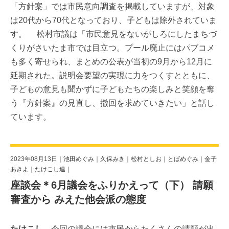
「方針案」では市民意向調査を掲載していますが、対象
は20代から70代となっており、子どもは除外されていま
す。 松村市議は「市民意見をないがしろにしたまちづ
くりがさいたま市では目立つ。プール廃止にはパブコメ
も多く寄せられ、まとめの公表が当初の9月から12月に
延期された。説明会要望の実現に力をつくすとともに、
子どもの意見も聞かずに子どもたちの楽しみと笑顔を奪
う『方針案』の見直し、撤回を求めていきたい」と話し
ています。
2023年08月13日｜
池田めぐみ
｜
久保みき
｜
松村としお
｜
とばめぐみ
｜
金子
あきよ
｜
たけこし連
｜
座談会＊6月議会をふりかえって（下） 請願
審査から みえた他会派の態度
たけこし
今回の議会には市民からたくさんの請願が出