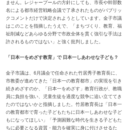
ません。レジャープールの方針にしても、市長や幹部数
名による都市経営戦略会議で了承されたものがパブリッ
クコメントだけで決定されようとしています。金子市議
はこのことを指摘したうえで、「まちづくり、教育、福
祉削減などあらゆる分野で市政全体を貫く強引な手法は
許されるものではない」と強く批判しました。
「日本一をめざす教育」で 日本一しあわせな子ども？
金子市議は、6月議会で任命された竹居秀子教育長に、
市教委が進めてきた「日本一の教育都市」の実現を引き
続きめざすのか、「日本一をめざす」教育行政が、教職
員に負担を強い、児童生徒を過度な競争に追い立ててき
たのではないかと指摘しました。竹居教育長は「日本一
の教育都市で育った子どもたちに日本一しあわせな子ど
もになってほしい」「予測困難な時代を生きる子どもた
ちに必要となる資質・能力を確実に身に付けさせるた