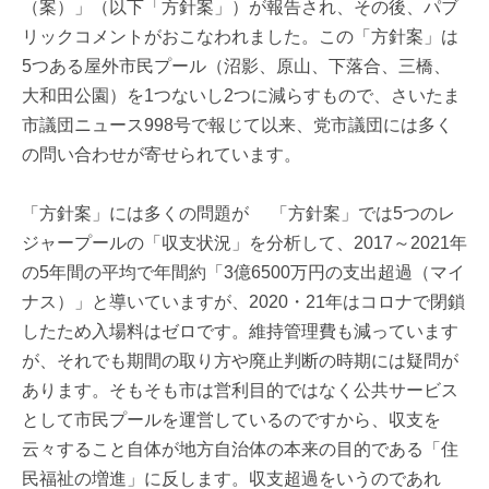
（案）」（以下「方針案」）が報告され、その後、パブ
リックコメントがおこなわれました。この「方針案」は
5つある屋外市民プール（沼影、原山、下落合、三橋、
大和田公園）を1つないし2つに減らすもので、さいたま
市議団ニュース998号で報じて以来、党市議団には多く
の問い合わせが寄せられています。
「方針案」には多くの問題が 「方針案」では5つのレ
ジャープールの「収支状況」を分析して、2017～2021年
の5年間の平均で年間約「3億6500万円の支出超過（マイ
ナス）」と導いていますが、2020・21年はコロナで閉鎖
したため入場料はゼロです。維持管理費も減っています
が、それでも期間の取り方や廃止判断の時期には疑問が
あります。そもそも市は営利目的ではなく公共サービス
として市民プールを運営しているのですから、収支を
云々すること自体が地方自治体の本来の目的である「住
民福祉の増進」に反します。収支超過をいうのであれ