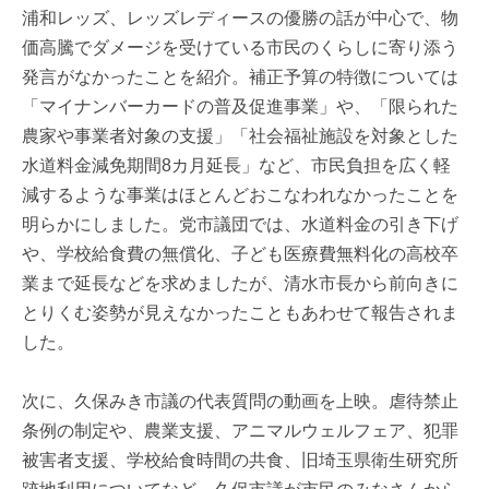
浦和レッズ、レッズレディースの優勝の話が中心で、物
価高騰でダメージを受けている市民のくらしに寄り添う
発言がなかったことを紹介。補正予算の特徴については
「マイナンバーカードの普及促進事業」や、「限られた
農家や事業者対象の支援」「社会福祉施設を対象とした
水道料金減免期間8カ月延長」など、市民負担を広く軽
減するような事業はほとんどおこなわれなかったことを
明らかにしました。党市議団では、水道料金の引き下げ
や、学校給食費の無償化、子ども医療費無料化の高校卒
業まで延長などを求めましたが、清水市長から前向きに
とりくむ姿勢が見えなかったこともあわせて報告されま
した。
次に、久保みき市議の代表質問の動画を上映。虐待禁止
条例の制定や、農業支援、アニマルウェルフェア、犯罪
被害者支援、学校給食時間の共食、旧埼玉県衛生研究所