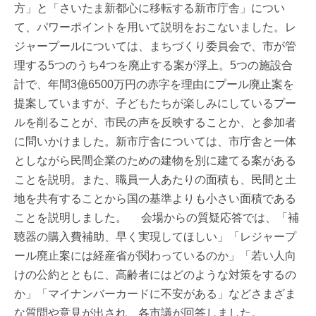
方」と「さいたま新都心に移転する新市庁舎」につい
て、パワーポイントを用いて説明をおこないました。レ
ジャープールについては、まちづくり委員会で、市が管
理する5つのうち4つを廃止する案が浮上。5つの施設合
計で、年間3億6500万円の赤字を理由にプール廃止案を
提案していますが、子どもたちが楽しみにしているプー
ルを削ることが、市民の声を反映することか、と参加者
に問いかけました。新市庁舎については、市庁舎と一体
としながら民間企業のための建物を別に建てる案がある
ことを説明。また、職員一人あたりの面積も、民間と土
地を共有することから国の基準よりも小さい面積である
ことを説明しました。 会場からの質疑応答では、「補
聴器の購入費補助、早く実現してほしい」「レジャープ
ール廃止案には経産省が関わっているのか」「若い人向
けの公約とともに、高齢者にはどのような対策をするの
か」「マイナンバーカードに不安がある」などさまざま
な質問や意見が出され、各市議が回答しました。