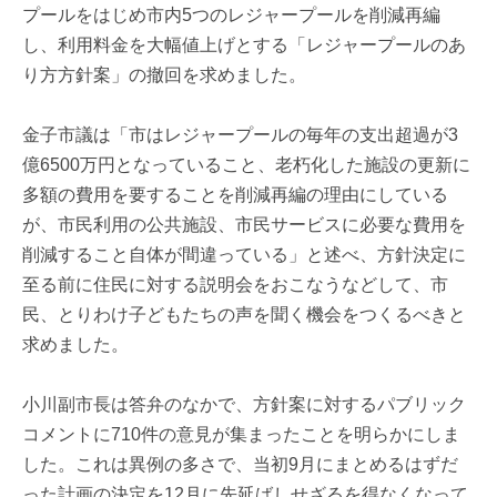
プールをはじめ市内5つのレジャープールを削減再編
し、利用料金を大幅値上げとする「レジャープールのあ
り方方針案」の撤回を求めました。
金子市議は「市はレジャープールの毎年の支出超過が3
億6500万円となっていること、老朽化した施設の更新に
多額の費用を要することを削減再編の理由にしている
が、市民利用の公共施設、市民サービスに必要な費用を
削減すること自体が間違っている」と述べ、方針決定に
至る前に住民に対する説明会をおこなうなどして、市
民、とりわけ子どもたちの声を聞く機会をつくるべきと
求めました。
小川副市長は答弁のなかで、方針案に対するパブリック
コメントに710件の意見が集まったことを明らかにしま
した。これは異例の多さで、当初9月にまとめるはずだ
った計画の決定を12月に先延ばしせざるを得なくなって