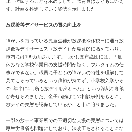
止・撤回することを求めました。教育長はまともに答え
ず、計画を推進していく姿勢を示しました。
放課後等デイサービスの質の向上を
障がいを持っている児童生徒が放課後や休校日に通う放
課後等デイサービス（放デイ）が爆発的に増えており、
市内には199カ所あります。しかし党市議団には、「夏
休みなど学校休業日の支援時間が短く、フルタイムの仕
事ができない。職員に子どもの障がいの特性を理解して
見てもらっているという信頼が持てず、小学校入学から
の1年半に4カ所も放デイを変わった」という深刻な相談
が寄せられました。金子市議はこの相談事例をもとに、
放デイの実態を認識しているか、と市に迫りました。
一部の放デイ事業所での不適切な支援の実態については
厚生労働省も問題にしており、法改正もされることにな