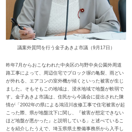
議案外質問を行う金子あきよ市議（9月17日）
昨年7月からおこなわれた中央区の与野中央公園外周道
路工事によって、周辺住宅でブロック塀の亀裂、雨どい
が外れる、エアコンの室外機が傾くといった被害が生じ
ました。そもそもこの地域は、浸水地域で地盤が軟弱で
す。金子あきよ市議は、住民から今議会に提出された陳
情が「2002年の県による鴻沼川改修工事で住宅被害が起
こった際、県が地盤沈下に関し、『被害が想定できない
ほど地盤が悪かった』と説明している」と述べているこ
とを紹介したうえで、埼玉県県土整備事務所から入手し