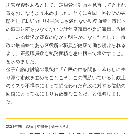
所管が複数あるとして、定員管理計画を見直して適正配
置をおこなうよう求めました。とくに今回、区役所の実
態として1人当たり4平米にも満たない執務面積、市民へ
の窓口対応を少なくない会計年度職員や委託職員に依拠
している状況が審査のなかで明らかになったとして「市
政の最前線である区役所の職員が健康で働き続けられる
よう、正規職員数も執務面積も思い切って増やすこと」
を求めました。
金子市議は討論の最後に「市民の声を聞き、暮らしに寄
り添う市政を進めることこそ、この間続いている行政上
のミスや不祥事によって損なわれた市政に対する信頼の
回復にとってなによりも必要なことだ」と強調しまし
た。
2024年09月30日｜
委員会
｜
金子あきよ
｜