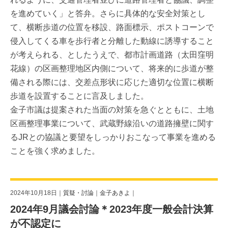
を進めていく」と答弁。さらに具体的な安全対策とし
て、横断歩道の位置を移設、路面標示、ポストコーンで
侵入してくる車を歩行者と分離した動線に誘導すること
が考えられる、としたうえで、都市計画道路（太田窪明
花線）の区画整理地区内側について、将来的に歩道が整
備される際には、交差点形状に応じた適切な位置に横断
歩道を設置することに言及しました。
金子市議は提案された当面の対策を急ぐとともに、土地
区画整理事業について、武蔵野線沿いの道路擁壁に関す
るJRとの協議と要望をしっかりおこなって事業を進める
ことを強く求めました。
2024年10月18日｜
質疑・討論
｜
金子あきよ
｜
2024年9月議会討論＊2023年度一般会計決算
が不認定に