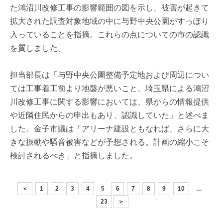
た鴻沼川改修工事の影響範囲の図を示し、被害が起きて
拡大された調査対象地域の中に与野中央公園がすっぽり
入っていることを指摘。これらの点についての市の認識
を質しました。
担当部長は「与野中央公園整備予定地および周辺につい
ては工事着工前より地盤が悪いこと、埼玉県による鴻沼
川改修工事に関する影響においては、県からの情報提供
や近隣住民からの申出もあり、認識していた」と述べま
した。金子市議は「アリーナ建設ともなれば、さらに大
きな振動や騒音被害などが予想される。計画の縮小こそ
検討されるべき」と指摘しました。
＜
1
2
3
4
5
6
7
8
9
10
…
23
＞