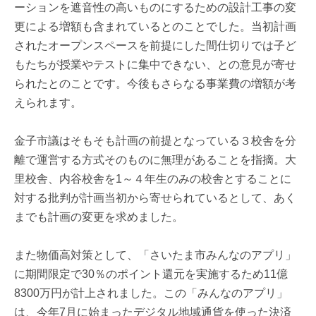
ーションを遮音性の高いものにするための設計工事の変
更による増額も含まれているとのことでした。当初計画
されたオープンスペースを前提にした間仕切りでは子ど
もたちが授業やテストに集中できない、との意見が寄せ
られたとのことです。今後もさらなる事業費の増額が考
えられます。
金子市議はそもそも計画の前提となっている３校舎を分
離で運営する方式そのものに無理があることを指摘。大
里校舎、内谷校舎を1～４年生のみの校舎とすることに
対する批判が計画当初から寄せられているとして、あく
までも計画の変更を求めました。
また物価高対策として、「さいたま市みんなのアプリ」
に期間限定で30％のポイント還元を実施するため11億
8300万円が計上されました。この「みんなのアプリ」
は、今年7月に始まったデジタル地域通貨を使った決済