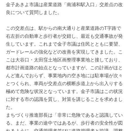
金子あきよ市議は産業道路「南浦和駅入口」交差点の改
良について質問しました。
この交差点は、駅からの南大通りと産業道路のT字路で
右左折の自動車と歩行者が交錯し、最近も交通事故が発
生しています。これまで金子市議は住民とともに要望、
ガードレールの強化などの改善を実現してきました。こ
こは大谷口・太田窪土地区画整理事業地と接しており、
都市計画道路の始点となっていますが、この計画がほと
んど進んでおらず、事業地内の空き地には駐車場が次々
とつくられ、車両が交差点の横断歩道上から出入りする
極めて危険な状況となっています。金子市議はこの状況
に対する市の認識を質し、対策を講じることを求めまし
た。
まちづくり推進部長は「非常に危険であると認識してい
る。まだ、事業の途中ではあるが、歩行者の安全性が図
れるように、交通管理者並びに道路管理者と協議、調整