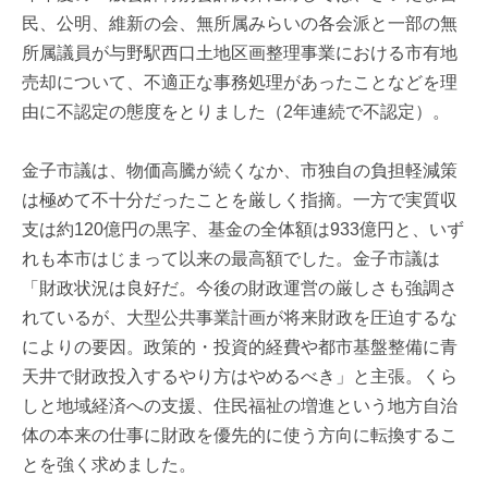
民、公明、維新の会、無所属みらいの各会派と一部の無
所属議員が与野駅西口土地区画整理事業における市有地
売却について、不適正な事務処理があったことなどを理
由に不認定の態度をとりました（2年連続で不認定）。
金子市議は、物価高騰が続くなか、市独自の負担軽減策
は極めて不十分だったことを厳しく指摘。一方で実質収
支は約120億円の黒字、基金の全体額は933億円と、いず
れも本市はじまって以来の最高額でした。金子市議は
「財政状況は良好だ。今後の財政運営の厳しさも強調さ
れているが、大型公共事業計画が将来財政を圧迫するな
によりの要因。政策的・投資的経費や都市基盤整備に青
天井で財政投入するやり方はやめるべき」と主張。くら
しと地域経済への支援、住民福祉の増進という地方自治
体の本来の仕事に財政を優先的に使う方向に転換するこ
とを強く求めました。