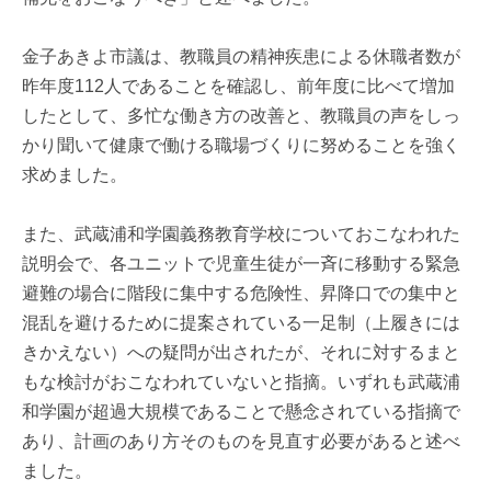
金子あきよ市議は、教職員の精神疾患による休職者数が
昨年度112人であることを確認し、前年度に比べて増加
したとして、多忙な働き方の改善と、教職員の声をしっ
かり聞いて健康で働ける職場づくりに努めることを強く
求めました。
また、武蔵浦和学園義務教育学校についておこなわれた
説明会で、各ユニットで児童生徒が一斉に移動する緊急
避難の場合に階段に集中する危険性、昇降口での集中と
混乱を避けるために提案されている一足制（上履きには
きかえない）への疑問が出されたが、それに対するまと
もな検討がおこなわれていないと指摘。いずれも武蔵浦
和学園が超過大規模であることで懸念されている指摘で
あり、計画のあり方そのものを見直す必要があると述べ
ました。