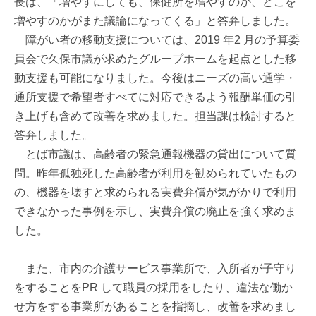
長は、「増やすにしても、保健所を増やすのか、どこを
増やすのかがまた議論になってくる」と答弁しました。
障がい者の移動支援については、2019 年2 月の予算委
員会で久保市議が求めたグループホームを起点とした移
動支援も可能になりました。今後はニーズの高い通学・
通所支援で希望者すべてに対応できるよう報酬単価の引
き上げも含めて改善を求めました。担当課は検討すると
答弁しました。
とば市議は、高齢者の緊急通報機器の貸出について質
問。昨年孤独死した高齢者が利用を勧められていたもの
の、機器を壊すと求められる実費弁償が気がかりで利用
できなかった事例を示し、実費弁償の廃止を強く求めま
した。
また、市内の介護サービス事業所で、入所者が子守り
をすることをPR して職員の採用をしたり、違法な働か
せ方をする事業所があることを指摘し、改善を求めまし