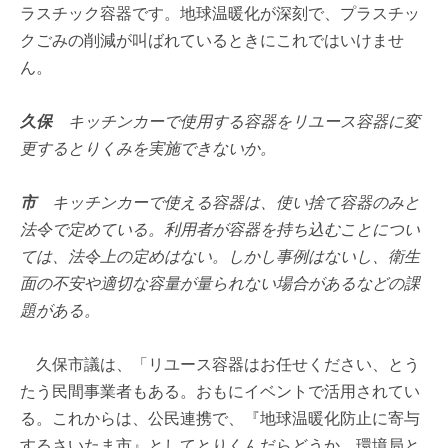
ラスチック容器です。地球温暖化が深刻で、プラスチッ
クごみの削減が叫ばれているときにこれではいけませ
ん。
久保
キッチンカーで使用する容器をリユース容器に変
更するとりくみを実施できないか。
市
キッチンカーで使える容器は、使い捨て容器のみと
法令で定めている。利用者が容器を持ち込むことについ
ては、法令上の定めはない。しかし事例はないし、衛生
面の不安や適切な容量が量られない場合があるなどの課
題がある。
久保市議は、「リユース容器はお任せください、とう
たう民間事業者もある。おもにイベントで活用されてい
る。これからは、公民連携で、『地球温暖化防止に寄与
するさいたま市』としてとりくんだらどうか。環境局と