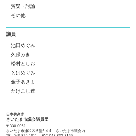
質疑・討論
その他
議員
池田めぐみ
久保みき
松村としお
とばめぐみ
金子あきよ
たけこし連
日本共産党
さいたま市議会
議員団
〒330-0061
さいたま市浦和区常盤6-4-4
さいたま市議会内
TEL 048-829-1811
FAX 048-833-8165