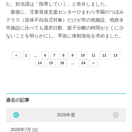
た。担当課は「指導していく」と答弁しました。
最後に、児童発達支援センターひまわり学園のつぼみ
クラス（肢体不自由児対象）だけが市の他施設、他政令
市施設に比べても通所日数、親子分離の時間がとくに少
ないことを明らかにし、早急に体制強化を求めました。
＜
1
…
6
7
8
9
10
11
12
13
14
15
16
…
24
＞
過去の記事
2026年度
2026年7月 (1)