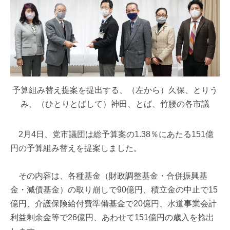
予算組み替え提案を提出する、（左から）久保、とりう
み、（ひとりとばして）神田、とば、竹腰の各市議
2月4日、党市議団は総予算案の1.38％にあたる151億
円の予算組み替えを提案しました。
その内容は、各種基金（財政調整基金・合併振興基
金・減債基金）の取り崩しで90億円、積立金の中止で15
億円、介護保険給付費準備基金で20億円、水道事業会計
利益剰余金等で26億円、あわせて151億円の歳入を捻出