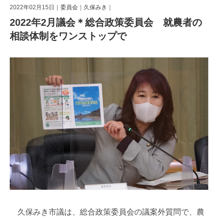
2022年02月15日｜
委員会
｜
久保みき
｜
2022年2月議会＊総合政策委員会 就農者の
相談体制をワンストップで
久保みき市議は、総合政策委員会の議案外質問で、農