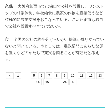
久保
大阪府箕面市では独自で公社を設置し、ワンスト
ップの相談体制、学校給食に農家の作物を直接使うなど
積極的に農業支援をおこなっている。さいたま市も独自
で公社を設置すべきではないか。
市
全国の公社の約半分ぐらいが、採算が成り立ってい
ないと聞いている。市としては、農政部門にあらたな係
を置くなどのかたちで充実を図ることが有効だと考え
る。
＜
1
…
5
6
7
8
9
10
11
12
13
14
15
…
24
＞