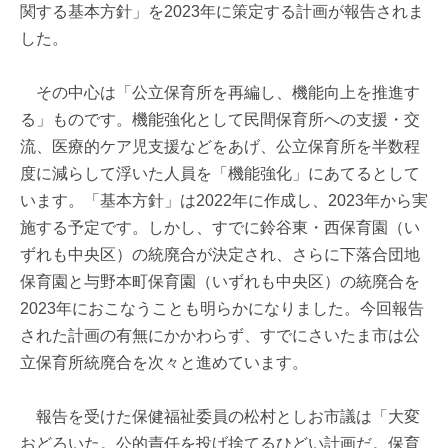
関する基本方針」を2023年に策定する計画が報告されま
した。
その中心は「公立保育所を再編し、機能向上を推進す
る」ものです。機能強化として民間保育所への支援・交
流、医療的ケア児支援などをあげ、公立保育所を半数程
度に減らして浮いた人員を「機能強化」にあてるとして
います。「基本方針」は2022年に作成し、2023年から実
施する予定です。しかし、すでに鈴谷東・西保育園（い
ずれも中央区）の統廃合が決定され、さらに下落合団地
保育園と与野本町保育園（いずれも中央区）の統廃合を
2023年におこなうことも明らかになりました。今回報告
された計画の有無にかかわらず、すでにさいたま市は公
立保育所統廃合を次々と進めています。
報告を受けた保健福祉委員の松村としお市議は「大変
おどろいた。公的責任を投げ捨てるひどい計画だ。保育