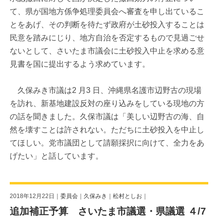
て、県が国地方係争処理委員会へ審査を申し出ているこ
とをあげ、その判断を待たず政府が土砂投入することは
民意を踏みにじり、地方自治を否定するもので見過ごせ
ないとして、さいたま市議会に土砂投入中止を求める意
見書を国に提出するよう求めています。
久保みき市議は2 月3 日、沖縄県名護市辺野古の現場
を訪れ、新基地建設反対の座り込みをしている現地の方
の話を聞きました。久保市議は「美しい辺野古の海、自
然を壊すことは許されない。ただちに土砂投入を中止し
てほしい。党市議団として請願採択に向けて、全力をあ
げたい」と話しています。
2018年12月22日｜
委員会
｜
久保みき
｜
松村としお
｜
追加補正予算 さいたま市議選・県議選 ４/7