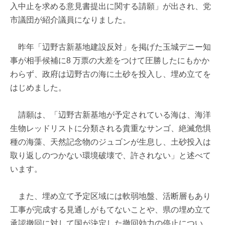
入中止を求める意見書提出に関する請願」が出され、党
市議団が紹介議員になりました。
昨年「辺野古新基地建設反対」を掲げた玉城デニー知
事が相手候補に8 万票の大差をつけて圧勝したにもかか
わらず、政府は辺野古の海に土砂を投入し、埋め立てを
はじめました。
請願は、「辺野古新基地が予定されている海は、海洋
生物レッドリストに分類される貴重なサンゴ、絶滅危惧
種の海藻、天然記念物のジュゴンが生息し、土砂投入は
取り返しのつかない環境破壊で、許されない」と述べて
います。
また、埋め立て予定区域には軟弱地盤、活断層もあり
工事が完成する見通しがもてないことや、県の埋め立て
承認撤回に対して国が決定した撤回効力の停止につい