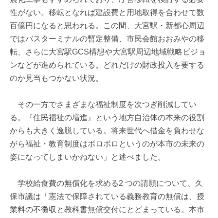
性がない。移転となれば建設費と用地取得を合わせて数
百億円になると思われる。この間、大宮駅・新都心周辺
ではバスターミナルの暫定整備、市民会館おおみやの移
転、さらに大宮駅GCS構想や大宮駅周辺地域戦略ビジョ
ンなどが進められている。どれだけの財政投入を要する
のか見当もつかない状況。
その一方でさまざまな福祉制度を次つぎ削減してい
る。『住民福祉の増進』という地方自治体の本来の役割
からも大きく逸脱している。将来世代へ借金を負わせな
がら福祉・教育制度はボロボロというのが本市の未来の
姿になってしまいかねない」と述べました。
学校給食費の無償化を求める2 つの請願について、久
保市議は「憲法で保障されている義務教育の無償は、授
業料の不徴収と教科書無償交付にとどまっている。本市