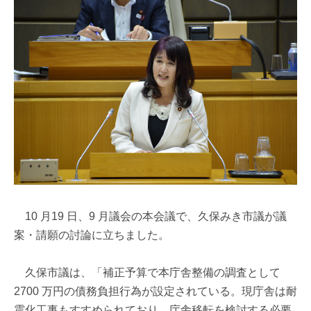
10 月19 日、9 月議会の本会議で、久保みき市議が議
案・請願の討論に立ちました。
久保市議は、「補正予算で本庁舎整備の調査として
2700 万円の債務負担行為が設定されている。現庁舎は耐
震化工事もすすめられており、庁舎移転を検討する必要