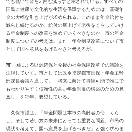
でも低い年金を2 割も減らすと示されている。すべての
国民に健康で文化的な生活を保障するためには、基礎年
金の大幅な引き上げが求められる。このまま年金給付を
減らし続けるのか、給付の底上げで老後をくらしていけ
る年金制度への改革を進めていくべきなのか、市の年金
制度についての考えは。また、年金制度改革について市
として国へ意見をあげるべきと考えるが。
市
国による財源確保と今後の社会保障改革での議論を
注視していく。市としては政令指定都市国保・年金主幹
部課長会議を通して、「将来に向けて持続可能で誰にで
もわかりやすく信頼性の高い年金制度の構築のための見
直し」を毎年、要望している。
久保市議は、「年金問題は本市の高齢者の命、くら
し、そして若い方の未来にとっても重要な問題。市民の
現状を考えて、国へ意見を上げるべきだ」と強く求めま