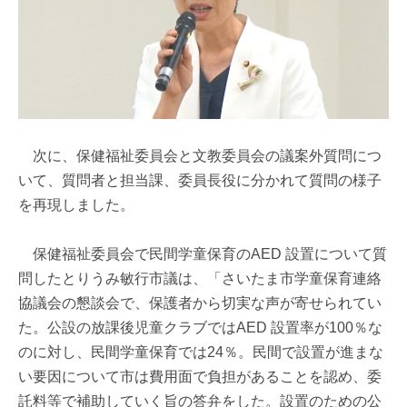
次に、保健福祉委員会と文教委員会の議案外質問につ
いて、質問者と担当課、委員長役に分かれて質問の様子
を再現しました。
保健福祉委員会で民間学童保育のAED 設置について質
問したとりうみ敏行市議は、「さいたま市学童保育連絡
協議会の懇談会で、保護者から切実な声が寄せられてい
た。公設の放課後児童クラブではAED 設置率が100％な
のに対し、民間学童保育では24％。民間で設置が進まな
い要因について市は費用面で負担があることを認め、委
託料等で補助していく旨の答弁をした。設置のための公