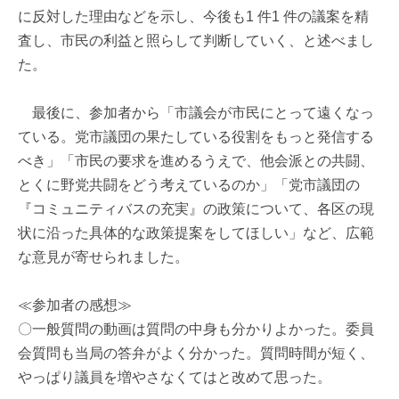
に反対した理由などを示し、今後も1 件1 件の議案を精
査し、市民の利益と照らして判断していく、と述べまし
た。
最後に、参加者から「市議会が市民にとって遠くなっ
ている。党市議団の果たしている役割をもっと発信する
べき」「市民の要求を進めるうえで、他会派との共闘、
とくに野党共闘をどう考えているのか」「党市議団の
『コミュニティバスの充実』の政策について、各区の現
状に沿った具体的な政策提案をしてほしい」など、広範
な意見が寄せられました。
≪参加者の感想≫
〇一般質問の動画は質問の中身も分かりよかった。委員
会質問も当局の答弁がよく分かった。質問時間が短く、
やっぱり議員を増やさなくてはと改めて思った。