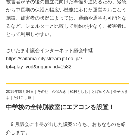
被害者がその後の自立に向けた準備を進めるため、緊急
から中長期の保護と幅広い機能に応じた運営をおこなう
施設。被害者の状況によっては、通勤や通学も可能とな
るなど、シェルターと比較して制約が少なく、被害者に
とって利用しやすい。
さいたま市議会インターネット議会中継
https://saitama-city.stream.jfit.co.jp/?
tpl=play_vod&inquiry_id=1582
2019年09月04日｜
その他
｜
久保みき
｜
松村としお
｜
とばめぐみ
｜
金子あき
よ
｜
たけこし連
｜
中学校の全特別教室にエアコンを設置！
9 月議会に市長が出した議案のうち、おもなものを紹
介します。