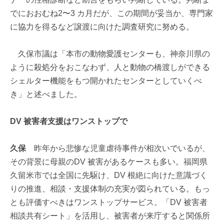
でにおおむね2〜3 カ月だが、この期間が妥当か、専門家
に協力を得るなど譲渡に向けた調査研究に努める。
久保市議は「本市の動物愛護センターも、神奈川県の
ように殺処分をおこなわず、人と動物の橋渡しができる
シェルター機能をもつ開かれたセンターとしていくべ
き」と述べました。
DV
被害者支援はワンストップで
久保
昨年から悲惨な児童虐待事件が相次いでいるが、
その背景に母親のDV 被害があるケースも多い。福岡県
久留米市では全国に先駆け、DV 根絶に向けた意識づく
りの推進、相談・支援体制の充実が図られている。もっ
とも評価すべきはワンストップサービス。「DV 被害者
相談共有シート」を活用し、被害者が来庁すると関係所