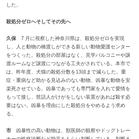
した。
殺処分ゼロへそしてその先へ
久保
7 月に視察した神奈川県は、殺処分ゼロを実現
し、人と動物の橋渡しができる新しい動物愛護センター
をつくった。殺処分の部屋はなく、見学バルコニーや譲
渡ルームなど譲渡につながる工夫がされている。本市で
は、昨年度、犬猫の殺処分数を13頭まで減らした。重
症・重病など助かる見込みのない動物、凶暴な動物を安
楽死させている。凶暴であっても専門家を入れて愛情を
もって接し、世話人がけがをしない装置があれば殺す必
要はない。凶暴を理由にした殺処分をやめるよう求め
る。
市
凶暴性の高い動物は、獣医師の観察やドッグトレー
ナーの性格診断など助言をもらい判断している。判断ま