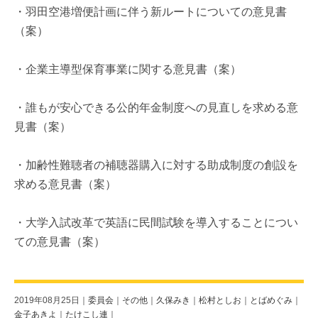
・羽田空港増便計画に伴う新ルートについての意見書
（案）
・企業主導型保育事業に関する意見書（案）
・誰もが安心できる公的年金制度への見直しを求める意
見書（案）
・加齢性難聴者の補聴器購入に対する助成制度の創設を
求める意見書（案）
・大学入試改革で英語に民間試験を導入することについ
ての意見書（案）
2019年08月25日｜
委員会
｜
その他
｜
久保みき
｜
松村としお
｜
とばめぐみ
｜
金子あきよ
｜
たけこし連
｜