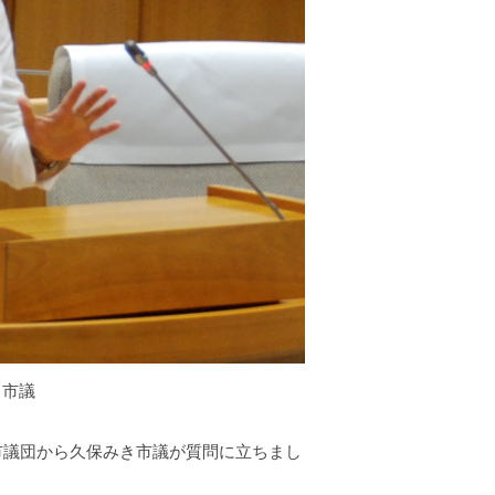
き市議
党市議団から久保みき市議が質問に立ちまし