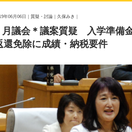
019年06月06日｜
質疑・討論
｜
久保みき
｜
6 月議会＊議案質疑 入学準備
返還免除に成績・納税要件