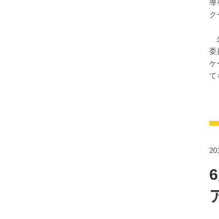
導
ク
久
委
ケ
て
2