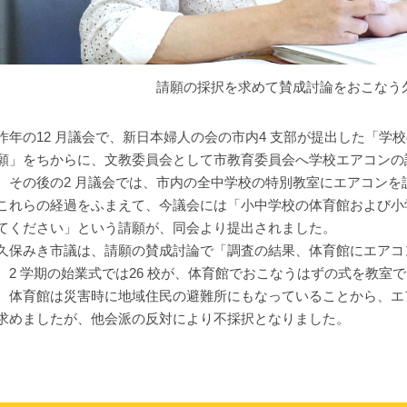
請願の採択を求めて賛成討論をおこなう
年の12 月議会で、新日本婦人の会の市内4 支部が提出した「学
願」をちからに、文教委員会として市教育委員会へ学校エアコンの
。その後の2 月議会では、市内の全中学校の特別教室にエアコンを
れらの経過をふまえて、今議会には「小中学校の体育館および小
てください」という請願が、同会より提出されました。
保みき市議は、請願の賛成討論で「調査の結果、体育館にエアコン
、2 学期の始業式では26 校が、体育館でおこなうはずの式を教室
、体育館は災害時に地域住民の避難所にもなっていることから、エ
求めましたが、他会派の反対により不採択となりました。