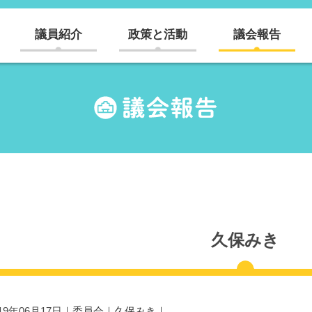
議員紹介
政策と活動
議会報告
久保みき
019年06月17日｜
委員会
｜
久保みき
｜