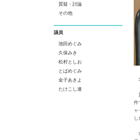
質疑・討論
その他
議員
池田めぐみ
久保みき
松村としお
とばめぐみ
久
金子あきよ
たけこし連
質
件
ャ
し
市