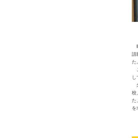
昨
請
た
こ
し
久
校
た
を