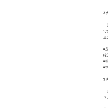
3
党
で
全
■
緑
■
■
3
ま
ち