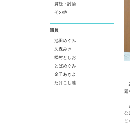
質疑・討論
その他
議員
池田めぐみ
久保みき
松村としお
とばめぐみ
金子あきよ
たけこし連
2
題
さ
公
と