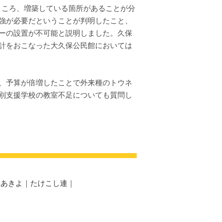
ところ、増築している箇所があることが分
強が必要だということが判明したこと、
ーの設置が不可能と説明しました。久保
計をおこなった大久保公民館においては
、予算が倍増したことで外来種のトウネ
別支援学校の教室不足についても質問し
子あきよ
｜
たけこし連
｜
力