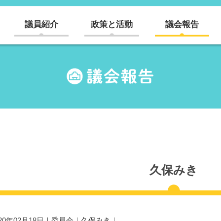
議員紹介
政策と活動
議会報告
久保みき
020年02月18日｜
委員会
｜
久保みき
｜