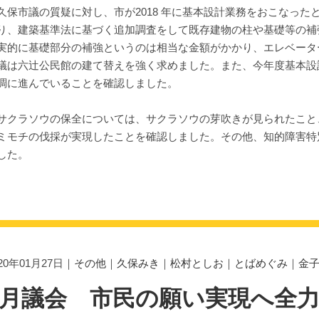
保市議の質疑に対し、市が2018 年に基本設計業務をおこなった
り、建築基準法に基づく追加調査をして既存建物の柱や基礎等の補
実的に基礎部分の補強というのは相当な金額がかかり、エレベータ
議は六辻公民館の建て替えを強く求めました。また、今年度基本設
調に進んでいることを確認しました。
クラソウの保全については、サクラソウの芽吹きが見られたこと
ミモチの伐採が実現したことを確認しました。その他、知的障害特
した。
020年01月27日｜
その他
｜
久保みき
｜
松村としお
｜
とばめぐみ
｜
金
2月議会 市民の願い実現へ全