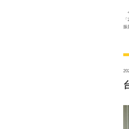
今
「
振
2