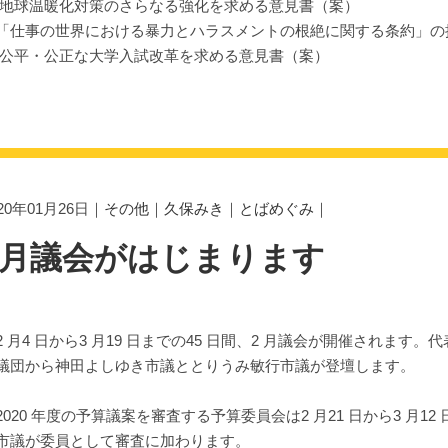
 地球温暖化対策のさらなる強化を求める意見書（案）
「仕事の世界における暴力とハラスメントの根絶に関する条約」の
 公平・公正な大学入試改革を求める意見書（案）
020年01月26日｜
その他
｜
久保みき
｜
とばめぐみ
｜
2月議会がはじまります
 月4 日から3 月19 日までの45 日間、2 月議会が開催されます。代表
議団から神田よしゆき市議ととりうみ敏行市議が登壇します。
020 年度の予算議案を審査する予算委員会は2 月21 日から3 月
市議が委員として審査に加わります。