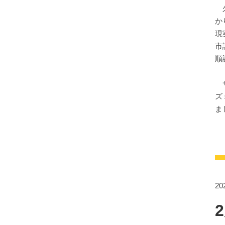
久
か
現
市
順
サ
ズ
ま
2