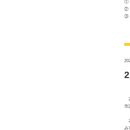
①
②
③
2
2
市
2
み