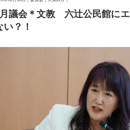
2月議会＊文教 六辻公民館に
ない？！