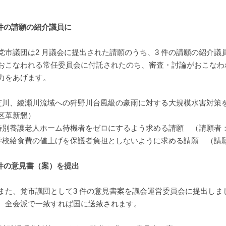
件の請願の紹介議員に
市議団は2 月議会に提出された請願のうち、3 件の請願の紹介議員にな
おこなわれる常任委員会に付託されたのち、審査・討論がおこなわ
力をあげます。
芝川、綾瀬川流域への狩野川台風級の豪雨に対する大規模水害対策
区革新懇）
特別養護老人ホーム待機者をゼロにするよう求める請願 （請願者
学校給食費の値上げを保護者負担としないように求める請願 （請
件の意見書（案）を提出
た、党市議団として3 件の意見書案を議会運営委員会に提出しま
、全会派で一致すれば国に送致されます。