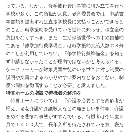
っている。しかし、修学旅行費は事前に積み立てを行う
学校が多く、この負担が大変。教育委員会では、申請書
等書類を提出すれば直接学校長に支払うことができると
のこと。就学援助を受けている世帯に知らせ、積立金の
負担をなくすべき。また、生活保護世帯への市独自補助
である『修学旅行費準備金』は就学援助支給人数の３分
の１しか利用していない。『修学旅行費準備金』を知ら
ず申請しなかったことが理由ではないかと考えられる。
ケースワーカーが対象児童生徒のいる世帯に対し制度の
説明や文書によるわかりやすい案内などをおこない、制
度の周知を徹底することが必要」と訴えました。
特養ホームの増設で待機者の解消を
特養ホームについては、「介護を必要とする高齢者が
増え、老老介護や介護殺人などの痛ましい事件等、介護
をめぐる悲惨な事態がすすんでいる。待機者は今年度４
月で１４００人で、長年入所を待たされている方、寝た