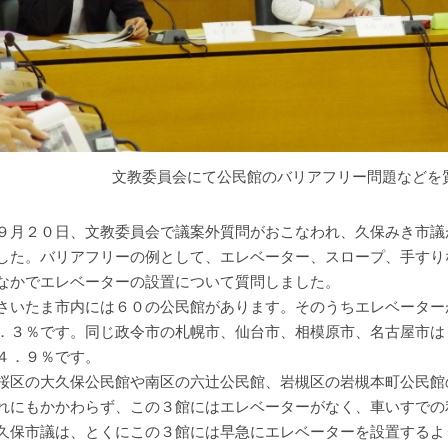
文教委員会にて公民館のバリアフリー問題などを
月２０日、文教委員会で議案外質問がおこなわれ、久保みき市議
した。バリアフリーの例として、エレベーター、スロープ、手すり
なかでエレベーターの設置について質問しました。
いたま市内には６０の公民館があります。そのうちエレベーター
．３％です。同じ政令市の札幌市、仙台市、相模原市、名古屋市は
４．９％です。
区の大久保公民館や南区の六辻公民館、岩槻区の岩槻本町公民館
れにもかかわらず、この３館にはエレベーターがなく、車いすでの
保市議は、とくにこの３館には早急にエレベーターを設置するよ