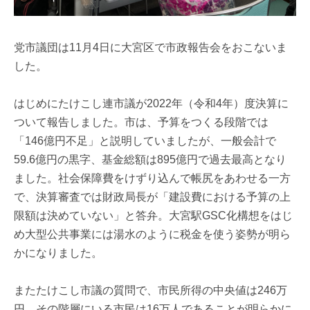
党市議団は11月4日に大宮区で市政報告会をおこないま
した。
はじめにたけこし連市議が2022年（令和4年）度決算に
ついて報告しました。市は、予算をつくる段階では
「146億円不足」と説明していましたが、一般会計で
59.6億円の黒字、基金総額は895億円で過去最高となり
ました。社会保障費をけずり込んで帳尻をあわせる一方
で、決算審査では財政局長が「建設費における予算の上
限額は決めていない」と答弁。大宮駅GSC化構想をはじ
め大型公共事業には湯水のように税金を使う姿勢が明ら
かになりました。
またたけこし市議の質問で、市民所得の中央値は246万
円、その階層にいる市民は16万人であることが明らかに