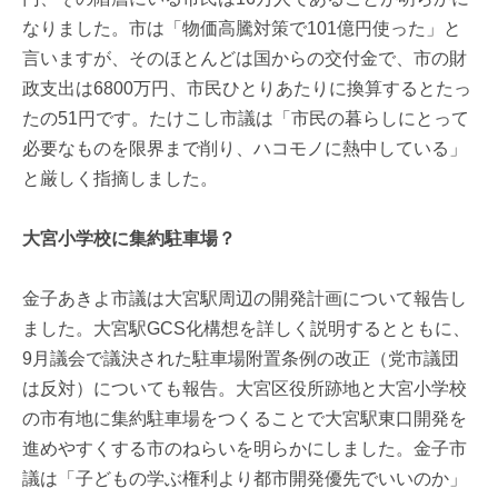
なりました。市は「物価高騰対策で101億円使った」と
言いますが、そのほとんどは国からの交付金で、市の財
政支出は6800万円、市民ひとりあたりに換算するとたっ
たの51円です。たけこし市議は「市民の暮らしにとって
必要なものを限界まで削り、ハコモノに熱中している」
と厳しく指摘しました。
大宮小学校に集約駐車場？
金子あきよ市議は大宮駅周辺の開発計画について報告し
ました。大宮駅GCS化構想を詳しく説明するとともに、
9月議会で議決された駐車場附置条例の改正（党市議団
は反対）についても報告。大宮区役所跡地と大宮小学校
の市有地に集約駐車場をつくることで大宮駅東口開発を
進めやすくする市のねらいを明らかにしました。金子市
議は「子どもの学ぶ権利より都市開発優先でいいのか」