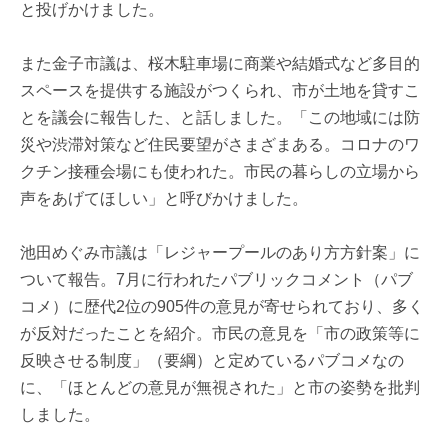
と投げかけました。
また金子市議は、桜木駐車場に商業や結婚式など多目的
スペースを提供する施設がつくられ、市が土地を貸すこ
とを議会に報告した、と話しました。「この地域には防
災や渋滞対策など住民要望がさまざまある。コロナのワ
クチン接種会場にも使われた。市民の暮らしの立場から
声をあげてほしい」と呼びかけました。
池田めぐみ市議は「レジャープールのあり方方針案」に
ついて報告。7月に行われたパブリックコメント（パブ
コメ）に歴代2位の905件の意見が寄せられており、多く
が反対だったことを紹介。市民の意見を「市の政策等に
反映させる制度」（要綱）と定めているパブコメなの
に、「ほとんどの意見が無視された」と市の姿勢を批判
しました。