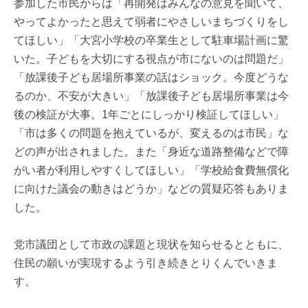
参加した市民からは「再開発はみんなの意見を聞いて、
やってよかったと思えて弱者にやさしいまちづくりをし
てほしい」「大宮小学校の卒業生として駐車場計画に驚
いた。子どもを大切にする視点が市にないのは問題だ」
「放課後子ども居場所事業の話はショック。今度どうな
るのか、不安が大きい」「放課後子ども居場所事業は今
後の検証が大事。1年ごとにしっかり検証してほしい」
「市は多くの問題を抱えているが、変えるのは市民」な
どの声が出されました。また「身近な道路整備などで障
がい者が利用しやすくしてほしい」「学校給食費無償化
に向けた議会の動きはどうか」などの質疑応答もありま
した。
党市議団として市政の課題と現状を知らせるとともに、
住民の願いが実現するよう引き続きとりくんでいきま
す。