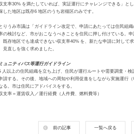
収支率30% を満たしていれば、実証運行にチャレンジできる」としてい
保した地区は既存6 地区のうち岩槻区のみです。
りうみ市議は「ガイドライン改定で、申請にあたっては住民組織
率の検討など、市がおこなうべきことを住民に押し付けている。申
。既存地区でも達成できない収支率40% を、新たな申請に対して
、見直しを強く求めました。
ミュニティバス等運行ガイドライン
 人以上の住民組織を立ち上げ、住民が運行ルートや需要調査・検
申請する。その後、地域への周知や利用促進をしながら実施運行（収
なる。市は住民にアドバイスをする。
収支率＝運賃収入／運行経費（人件費、燃料費等）
前の記事
一覧へ戻る