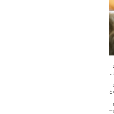
1
し
2
と
市
ー