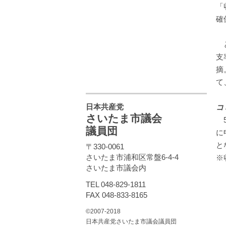
「
確
と
支
摘
て
日本共産党
コ
さいたま市議会
5
議員団
に
と
〒330-0061
さいたま市浦和区常盤6-4-4
※
さいたま市議会内
TEL 048-829-1811
FAX 048-833-8165
©2007-2018
日本共産党さいたま市議会議員団