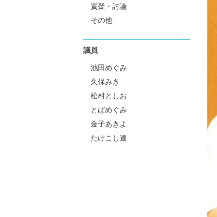
質疑・討論
その他
議員
池田めぐみ
久保みき
松村としお
とばめぐみ
金子あきよ
たけこし連