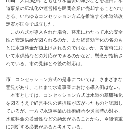
山崎
人口減少にともなう水需要の減少などを理由に水
道事業の広域化や運営権を民間企業に売却することので
きる、いわゆるコンセッション方式を推進する水道法改
定案が国会で成立した。
この方式が導入された場合、将来にわたって水の安全
性と安定供給が図られるのか、また経営効率化の名のも
とに水道料金が値上げされるのではないか、災害時にお
いて水供給などの対応ができるのかなど、懸念が指摘さ
れている。市の見解と今後の対応は。
市
コンセッション方式の是非については、さまざまな
意見があり、これまで水道事業における導入例はない。
本市としては、コンセッション方式は水道の基盤強化
を図るうえで経営手法の選択肢が広がったものと認識し
ているが、一方で水道事業の技術継承や災害時の対応、
水道料金の妥当性などの懸念があることから、今後慎重
に判断する必要があると考えている。