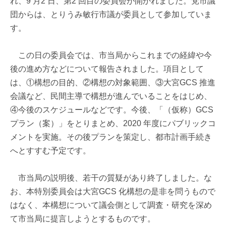
れ、9 月2 日、第2 回目の委員会が開かれました。党市議
団からは、とりうみ敏行市議が委員として参加していま
す。
この日の委員会では、市当局からこれまでの経緯や今
後の進め方などについて報告されました。項目として
は、①構想の目的、②構想の対象範囲、③大宮GCS 推進
会議など、民間主導で構想が進んでいることをはじめ、
④今後のスケジュールなどです。今後、「（仮称）GCS
プラン（案）」をとりまとめ、2020 年度にパブリックコ
メントを実施。その後プランを策定し、都市計画手続き
へとすすむ予定です。
市当局の説明後、若干の質疑があり終了しました。な
お、本特別委員会は大宮GCS 化構想の是非を問うもので
はなく、本構想について議会側として調査・研究を深め
て市当局に提言しようとするものです。