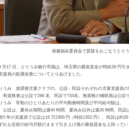
保健福祉委員会で質疑をおこなうとり
 月17 日、とりうみ敏行市議は、埼玉県の最低賃金が時給28 円
支援員の処遇改善についてとりあげました。
りうみ 放課後児童クラブの、公設・民設それぞれの児童支援員の
 有資格者は公設で266 名、民設で733名。無資格の補助員は公設で1
りうみ 常勤のひとりあたりの平均勤務時間及び平均給与額は。
 公設は、夏休み期間は週40 時間、夏休み以外は週30 時間。民設
数5 年の支援員で公設は16 万2300 円（時給1352 円）、民設は約20
ずれも従前の給与月額のままで引き上げ後の最低賃金を上回ってい