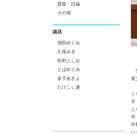
質疑・討論
その他
議員
池田めぐみ
久保みき
松村としお
とばめぐみ
9
金子あきよ
童
たけこし連
と
市
と
市
年
い