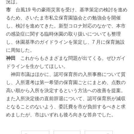
況は。
市
台風19 号の豪雨災害を受け、基準策定の検討を進め
るため、さいたま市私立保育園協会との勉強会を開催
し、検討を進めてきた。新型コロナ対応のなかで、本市
の感染症に関する臨時休園の取り扱いについても整理
し、休園基準のガイドラインを策定し、7 月に保育施設
に周知した。
神田
これからもさまざまな問題が出てくる。ぜひガイ
ドラインを生かしてほしい。
神田市議はほかに、認可保育所の入所事務について質
し、入所選考は第一希望の保育園ごとにまとめ、点数の
高い順から入所を決定するという方法への改善を提案。
また入所決定後の直前辞退について、認可保育所が減収
となることのないよう、委託費を市が負担するべきと求
めましたが、市はいずれも後ろ向きな答弁でした。