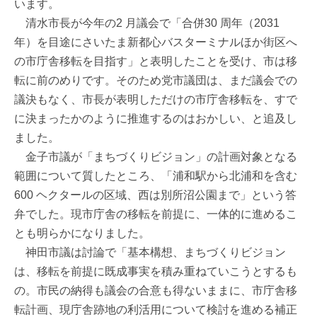
います。
清水市長が今年の2 月議会で「合併30 周年（2031
年）を目途にさいたま新都心バスターミナルほか街区へ
の市庁舎移転を目指す」と表明したことを受け、市は移
転に前のめりです。そのため党市議団は、まだ議会での
議決もなく、市長が表明しただけの市庁舎移転を、すで
に決まったかのように推進するのはおかしい、と追及し
ました。
金子市議が「まちづくりビジョン」の計画対象となる
範囲について質したところ、「浦和駅から北浦和を含む
600 ヘクタールの区域、西は別所沼公園まで」という答
弁でした。現市庁舎の移転を前提に、一体的に進めるこ
とも明らかになりました。
神田市議は討論で「基本構想、まちづくりビジョン
は、移転を前提に既成事実を積み重ねていこうとするも
の。市民の納得も議会の合意も得ないままに、市庁舎移
転計画、現庁舎跡地の利活用について検討を進める補正