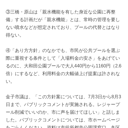
③三橋・原山は「親水機能を有した身近な公園に再整
備」する計画だが「親水機能」とは、常時の管理を要し
ない噴水などが想定されており、プールの代替とはなり
得ない。
④「あり方方針」のなかでも、市民が公共プールを選ぶ
際に重視する条件として「入場料金の安さ」をあげてい
るのに、大和田公園プールで大人440円から1160円（2.6
倍）にするなど、利用料金の大幅値上げ提案は許されな
い。
金子市議は、「この方針案については、7月3日から8月3
日まで、パブリックコメントが実施される。レジャープ
ール削減でいいのか、市に声を届けてほしい」と話しま
した。パブリックコメントについては、市ホームページ
をごらんください。資料は市役所都市公園課窓口、各区