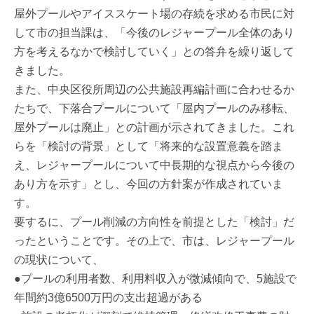
屋外プールやアイススケート場の存続を求める市民に対
して市の担当課は、「今後のレジャープール全体のあり
方を考えるなかで検討していく」との答弁を繰り返して
きました。
また、中央区役所周辺の公共施設再編計画に合わせるか
たちで、下落合プールについて「屋内プールのみ移転、
屋外プールは廃止」との計画が示されてきました。これ
らを「検討の背景」として「将来的な設置意義を踏ま
え、レジャープールについて中長期的な視点から今後の
あり方を示す」とし、今回の方針案が作成されていま
す。
要するに、プール削減の方向性を前提とした「検討」だ
ったということです。その上で、市は、レジャープール
の現状について、
●プールの利用者数、利用料収入が微減傾向で、5施設で
年間約3億6500万円の支出超過がある