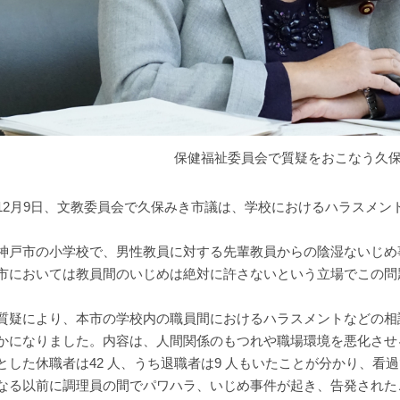
保健福祉委員会で質疑をおこなう久
2月9日、文教委員会で久保みき市議は、学校におけるハラスメン
戸市の小学校で、男性教員に対する先輩教員からの陰湿ないじめ
市においては教員間のいじめは絶対に許さないという立場でこの問
疑により、本市の学校内の職員間におけるハラスメントなどの相談件
かになりました。内容は、人間関係のもつれや職場環境を悪化させ
とした休職者は42 人、うち退職者は9 人もいたことが分かり、看
なる以前に調理員の間でパワハラ、いじめ事件が起き、告発された