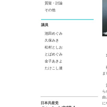
質疑・討論
その他
議員
池田めぐみ
久保みき
松村としお
とばめぐみ
1
金子あきよ
神
たけこし連
ま
質
ら
由
日本共産党
に