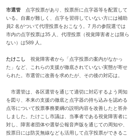
市選管
点字投票があり、投票所に点字器等を配置して
いる。自書が難しく、点字を習得していない方には補助
員2 名がついて代理投票をおこなう。7 月の参院選では
市内の点字投票は35 人、代理投票（視覚障害者とは限ら
ない）は589 人。
たけこし
視覚障害者から「点字投票の案内がなかっ
た」など、これらの支援が徹底されていない実態が寄せ
られた。市選管に改善を求めたが、その後の対応は。
市選管は、各区選管を通じて適切に対応するよう周知
を図り、本来の支援の徹底と点字器の持ち込みを認める
点等について投票事務要綱の説明内容を改善したと答弁
しました。たけこし市議は、当事者である視覚障害者に
対し、障害者団体や選挙公報音声版を通じての周知や、
投票日には防災無線なども活用して点字投票ができるこ