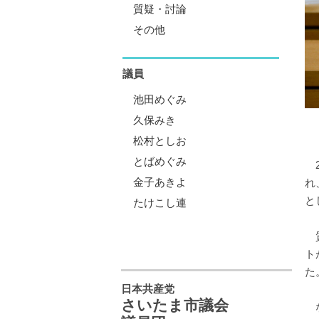
質疑・討論
その他
議員
池田めぐみ
久保みき
松村としお
とばめぐみ
2
金子あきよ
れ
と
たけこし連
質
ト
た
日本共産党
さいたま市議会
な