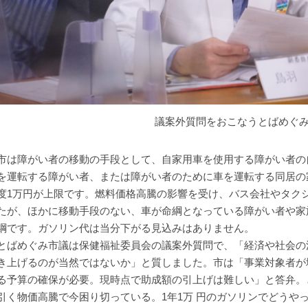
議案外質問をおこなうとばめぐ
は障がい者の移動の手段として、自家用車を使用する障がい者の
を運転する障がい者、または障がい者のために車を運転する同居の家
度1万円が上限です。燃料価格高騰の影響を受け、バス会社やタク
たが、ほかに移動手段のない、車が命綱となっている障がい者や家
綱です。ガソリン代は当分下がる見込みはありません。
ばめぐみ市議は保健福祉委員会の議案外質問で、「経済や社会の
き上げるのが当然ではないか」と質しました。市は「事業対象者が
る予算の確保が必要。現時点で助成額の引上げは難しい」と答弁。
引く物価高騰で今困り切っている。1年1万 円のガソリンでどうや