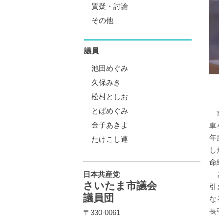
質疑・討論
その他
議員
池田めぐみ
久保みき
松村としお
とばめぐみ
市
金子あきよ
車
年
たけこし連
し
命
日本共産党
と
さいたま市議会
引
議員団
な
長
〒330-0061