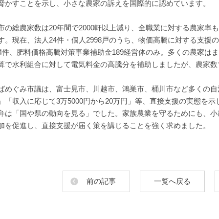
脅かすことを示し、小さな農家の訴えを国際的に認めています。
市の総農家数は20年間で2000軒以上減り、全職業に対する農家率も
す。現在、法人24件・個人2998戸のうち、物価高騰に対する支援
34件、肥料価格高騰対策事業補助金189経営体のみ。多くの農家は
算で水利組合に対して電気料金の高騰分を補助しましたが、農家数で割
ばめぐみ市議は、富士見市、川越市、鴻巣市、桶川市など多くの自治
」「収入に応じて3万5000円から20万円」等、直接支援の実態を
弁は「国や県の動向を見る」でした。家族農業を守るためにも、小
加を促進し、直接支援が届く策を講じることを強く求めました。
前の記事
一覧へ戻る