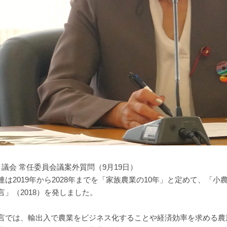
月議会 常任委員会議案外質問（9月19日）
連は2019年から2028年までを「家族農業の10年」と定めて、「
言」（2018）を発しました。
言では、輸出入で農業をビジネス化することや経済効率を求める農