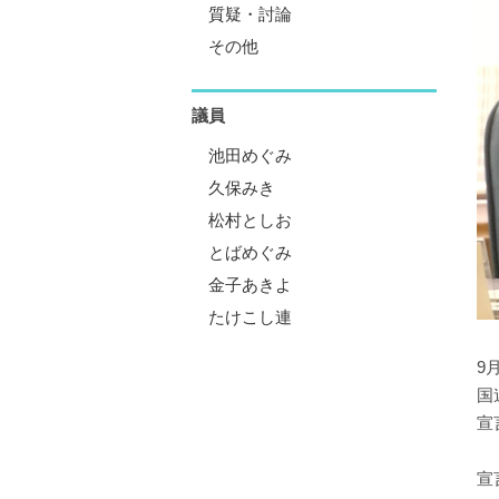
質疑・討論
その他
議員
池田めぐみ
久保みき
松村としお
とばめぐみ
金子あきよ
たけこし連
9
国
宣
宣