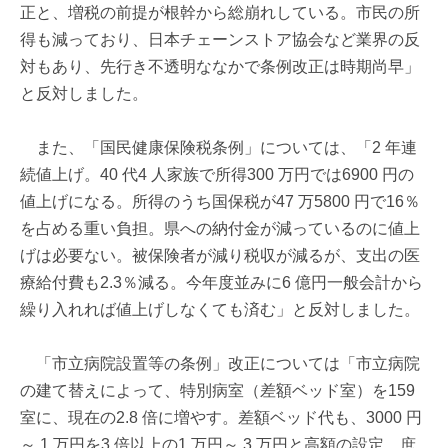
正と、増税の前提が根幹から総崩れしている。市民の所
得も減っており、日本チェーンストア協会など業界の反
対もあり、先行き不透明ななかで条例改正は時期尚早」
と反対しました。
また、「国民健康保険税条例」については、「2 年連
続値上げ。40 代4 人家族で所得300 万円では6900 円の
値上げになる。所得のうち国保税が47 万5800 円で16％
を占める重い負担。県への納付金が減っているのに値上
げは必要ない。被保険者が減り税収が減るが、支出の医
療給付費も2.3％減る。今年度並みに6 億円一般会計から
繰り入れれば値上げしなくても済む」と反対しました。
「市立病院設置等の条例」改正については「市立病院
の建て替えによって、特別病室（差額ベッド室）を159
室に、現在の2.8 倍に増やす。差額ベッド代も、3000 円
～ 1 万円を3 倍以上の1 万円～ 3 万円と高額の設定。庶