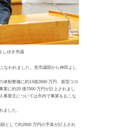
よしゆき市議
おこなわれました。党市議団から神田よし
制整備に約13億2600 万円、新型コロ
に約20 億7000 万円が計上されまし
人事業主については市内で事業をおこな
れました。
として約2600 万円の予算が計上され