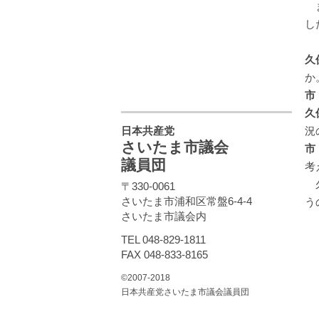
ま
し
久
か
市
久
日本共産党
況
さいたま市議会
市
議員団
考
久
〒330-0061
さいたま市浦和区常盤6-4-4
う
さいたま市議会内
TEL 048-829-1811
FAX 048-833-8165
©2007-2018
日本共産党さいたま市議会議員団