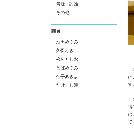
質疑・討論
その他
議員
池田めぐみ
久保みき
松村としお
とばめぐみ
1
金子あきよ
は
す
たけこし連
さ
得
は
で