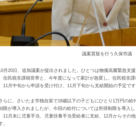
議案質疑を行う久保市議
0月20日、追加議案が提出されました。ひとつは物価高騰緊急支援
、住民税非課税世帯と、今年度になって家計が急変し、住民税非課
。11月中旬から申請を受け付け、11月下旬から支給開始の予定です
らに、さいたま市独自策で18歳以下の子どもにひとり1万円の給
制限が導入されましたが、今回の給付については所得制限を導入し
、11月末に児童手当、児童扶養手当受給者に支給、12月からその
す。