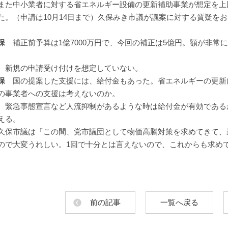
た中小業者に対する省エネルギー設備の更新補助事業が想定を上
た。（申請は10月14日まで）久保みき市議が議案に対する質疑を
保
補正前予算は1億7000万円で、今回の補正は5億円。額が非常
。
新規の申請受け付けを想定していない。
保
国の提案した支援には、給付金もあった。省エネルギーの更新
の事業者への支援は考えないのか。
緊急事態宣言など人流抑制があるような時は給付金が有効である
える。
保市議は「この間、党市議団として物価高騰対策を求めてきて、
ので大変うれしい。1回で十分とは言えないので、これからも求め
前の記事
一覧へ戻る