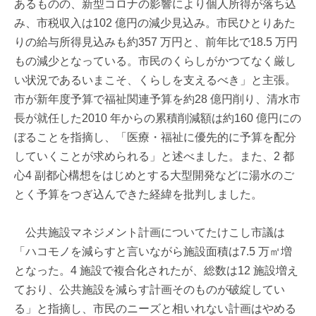
あるものの、新型コロナの影響により個人所得が落ち込
み、市税収入は102 億円の減少見込み。市民ひとりあた
りの給与所得見込みも約357 万円と、前年比で18.5 万円
もの減少となっている。市民のくらしがかつてなく厳し
い状況であるいまこそ、くらしを支えるべき」と主張。
市が新年度予算で福祉関連予算を約28 億円削り、清水市
長が就任した2010 年からの累積削減額は約160 億円にの
ぼることを指摘し、「医療・福祉に優先的に予算を配分
していくことが求められる」と述べました。また、2 都
心4 副都心構想をはじめとする大型開発などに湯水のご
とく予算をつぎ込んできた経緯を批判しました。
公共施設マネジメント計画についてたけこし市議は
「ハコモノを減らすと言いながら施設面積は7.5 万㎡増
となった。4 施設で複合化されたが、総数は12 施設増え
ており、公共施設を減らす計画そのものが破綻してい
る」と指摘し、市民のニーズと相いれない計画はやめる