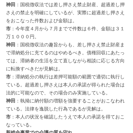
神田
：国税徴収法では差し押さえ禁止財産、超過差し押
さえの禁止を明確にしているが、実際に超過差し押さえ
をおこなった件数および金額は。
市
：今年度４月から７月までで件数は６件、金額は３１
万１０００円。
神田
：国税徴収法の趣旨からも、差し押さえ禁止財産ま
で滞納処分に充てるのはやめるべき。債権回収にあたっ
ては、滞納者の生活を立て直しながら相談に応じる方向
に転換すべきだが見解は。
市
：滞納処分の執行は差押可能額の範囲で適切に執行し
ている。超過差し押さえは本人の承諾が得られた場合は
法的に可能なので、その場合のみ実施している。
神田
：執拗に納付額の増額を強要することがおこなわれ
ている。法律を逸脱した行為であるが見解は。
市
：本人の状況を確認したうえで本人の承諾を得ておこ
なっている。
新総合事業での介護の質を守れ