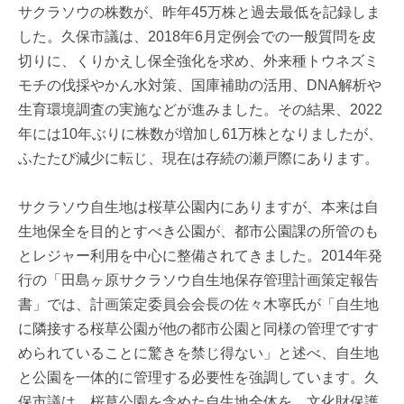
サクラソウの株数が、昨年45万株と過去最低を記録しま
した。久保市議は、2018年6月定例会での一般質問を皮
切りに、くりかえし保全強化を求め、外来種トウネズミ
モチの伐採やかん水対策、国庫補助の活用、DNA解析や
生育環境調査の実施などが進みました。その結果、2022
年には10年ぶりに株数が増加し61万株となりましたが、
ふたたび減少に転じ、現在は存続の瀬戸際にあります。
サクラソウ自生地は桜草公園内にありますが、本来は自
生地保全を目的とすべき公園が、都市公園課の所管のも
とレジャー利用を中心に整備されてきました。2014年発
行の「田島ヶ原サクラソウ自生地保存管理計画策定報告
書」では、計画策定委員会会長の佐々木寧氏が「自生地
に隣接する桜草公園が他の都市公園と同様の管理ですす
められていることに驚きを禁じ得ない」と述べ、自生地
と公園を一体的に管理する必要性を強調しています。久
保市議は、桜草公園を含めた自生地全体を、文化財保護