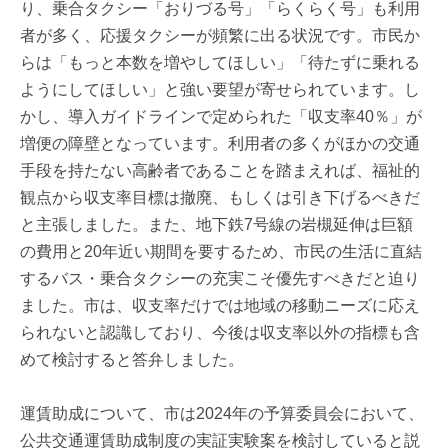
り、乗合タクシー「おりづる号」「らくらく号」も利用
者が多く、応援タクシーが頻繁に出る状況です。市民か
らは「もっと本数を増やしてほしい」「待たずに乗れる
ようにしてほしい」と強い要望が寄せられています。し
かし、導入ガイドラインで定められた「収支率40％」が
増便の障壁となっています。利用者の多くがほかの交通
手段を持たない高齢者であることを踏まえれば、福祉的
観点から収支率目標は撤廃、もしくは引き下げるべきだ
と主張しました。また、地下鉄7号線の岩槻延伸は巨額
の費用と20年近い期間を要するため、市民の生活に直結
するバス・乗合タクシーの充実こそ優先すべきだと迫り
ました。市は、収支率だけでは地域の移動ニーズに応え
られないと認識しており、今後は収支率以外の指標も含
めて検討すると答弁しました。
運賃助成について、市は2024年の予算委員会において、
公共交通運賃助成制度の実証実験案を検討していると説