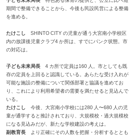
子ども未来局長
特色ある保育の提供と、公立に比べ短
期間で整備できることから、今後も民設民営による整備
を進める。
たけこし
SHINTO CITY の児童が通う大宮南小学校区
内の放課後児童クラブ4 か所は、すでにパンク状態。市
の対応は。
子ども未来局長
4 カ所で定員は160 人。市としても既
存の定員を上回ると認識している。あらたな受け入れが
可能な施設の整備について関係部署と協議を進めてお
り、これにより利用希望者の需要を満たせると見込んで
いる。
たけこし
今後、大宮南小学校には280 人〜680 人の児
童が通学すると推計されており、大規模校・過大規模校
になる見込みだが、新たな学校建設の考えは。
副教育長
より正確にその人数を把握・分析するととも