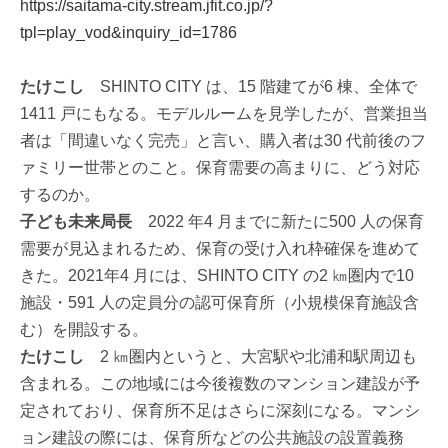
https://saitama-city.stream.jfit.co.jp/?
tpl=play_vod&inquiry_id=1786
たけこし
SHINTO CITY は、15 階建てが6 棟、全体で
1411 戸にもなる。モデルルームを見学したが、営業担当
者は「間違いなく完売」と言い、購入者は30 代前後のフ
ァミリー世帯とのこと。保育需要の高まりに、どう対応
するのか。
子ども未来局長
2022 年4 月までに新たに500 人の保育
需要が見込まれるため、保育の受け入れ枠確保を進めて
きた。2021年4 月には、SHINTO CITY の2 ㎞圏内で10
施設・591 人の定員分の認可保育所（小規模保育施設含
む）を開設する。
たけこし
2 ㎞圏内というと、大宮駅や北浦和駅周辺も
含まれる。この地域には今後複数のマンション建設が予
定されており、保育所不足はさらに深刻になる。マンシ
ョン建設の際には、保育所などの公共施設の設置義務