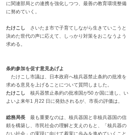
に関連部局との連携を強化しつつ、最善の教育環境整備
に努めていく。
たけこし
さいたま市で子育てしながら生きていこうと
決めた世代の声に応えて、しっかり対策をおこなうよう
求める。
条約参加を促す意見あげよ
たけこし市議は、日本政府へ核兵器禁止条約の批准を
求める意見を上げることについて質問しました。
たけこし
核兵器禁止条約の批准国が50 か国に達し、い
よいよ来年1 月22 日に発効されるが、市長の評価は。
総務局長
最も重要なのは、核兵器国と非核兵器国の信
頼を構築し、市民社会の理解と支えのもと、「核兵器の
ない社会」の実現に向けて着実に歩みを進めていくこと