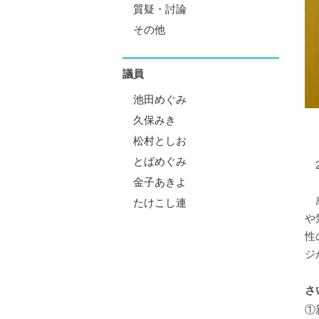
質疑・討論
その他
議員
池田めぐみ
久保みき
松村としお
とばめぐみ
2
金子あきよ
感
たけこし連
や
性
ジ
さ
①