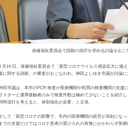
保健福祉委員会で請願の採択を求める討論をおこ
 月14 日、保健福祉委員会で「新型コロナウイルス感染拡大に備
援に関する請願」の審査がおこなわれ、神田よしゆき市議が討論に
田市議は、本市のPCR 検査が医療機関や民間の検査機関の支援によ
ラスターと濃厚接触者のみで検査件数は極めて少ないことを紹介し
同時流行を考えると、体制強化が必要」と主張。
して「新型コロナの影響で、市内の医療機関の経営が深刻になっ
までの支援だけではコロナ患者の受け入れの有無にかかわらず医療