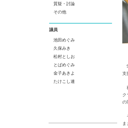
質疑・討論
その他
議員
池田めぐみ
久保みき
松村としお
とばめぐみ
9
金子あきよ
支
たけこし連
神
ク
の
そ
ま