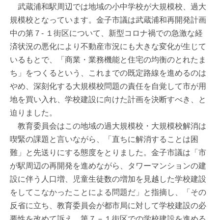
武蔵浦和駅周辺では地域の小中学校が大規模校、過大
規模校となっています。金子市議は武蔵浦和再開発計画
中の第７- １街区について、新型コロナ禍での急激な経
済状況の悪化により不動産市況にも大きな変化が生じて
いるもとで、「商業・業務機能と住宅の均衡のとれたま
ち」をつくるという、これまでの既定路線を進めるのは
やめ、深刻化する大規模校問題の責任を自覚して市が用
地を買い入れ、学校建設に向けた計画を決断すべき、と
迫りました。
教育委員会はこの地域の過大規模校・大規模校解消は
喫緊の課題と言いながら、「直ちに解消することは困
難」と先送りにする態度をとりました。金子市議は「市
が駅周辺の再開発を進めながら、タワーマンションの建
設に伴う人口増、児童生徒数の増加を見越した学校建設
をしてこなかったことによる問題だ」と指摘し、「その
反省に立ち、教育委員会が都市局に対して学校建設の必
要性を改めて訴え、第７－１街区での学校建設を進める