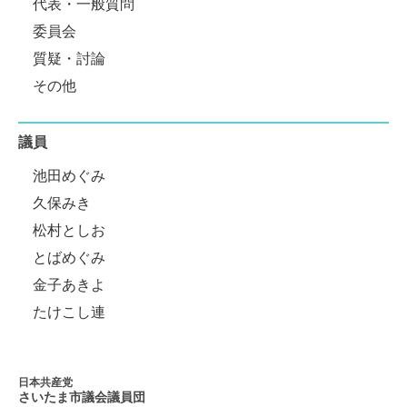
代表・一般質問
委員会
質疑・討論
その他
議員
池田めぐみ
久保みき
松村としお
とばめぐみ
金子あきよ
たけこし連
日本共産党
さいたま市議会
議員団