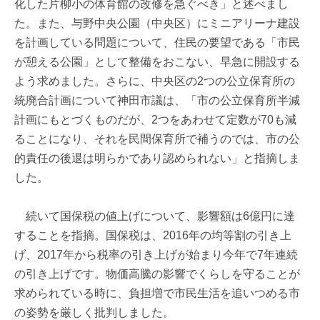
化した片柳小の体育館の改修を急ぐべき」と述べまし
た。また、与野中央公園（中央区）にミニアリーナ建設
を計画している問題について、住民の要望である「市民
が憩える公園」として整備をおこない、早急に開設する
よう求めました。さらに、中央区の2つの公立保育所の
統廃合計画について神田市議は、「市の公立保育所半減
計画にもとづくものだが、2つをあわせて定数が70も減
ることになり、それを民間保育所で補うのでは、市の公
的責任の後退は明らかであり認められない」と指摘しま
した。
続いて国保税の値上げについて、影響額は6億円に達
することを指摘。国保税は、2016年の均等割の引き上
げ、2017年から税率の引き上げが始まり今年で7年連続
の引き上げです。物価高騰の影響でくらしを守ることが
求められている時に、負担増で市民生活を追いつめる市
の姿勢を厳しく批判しました。