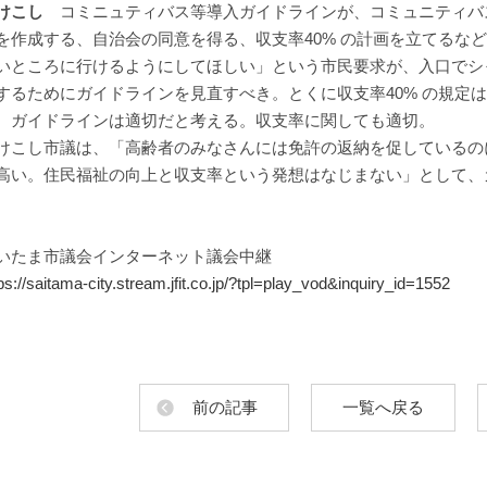
けこし
コミニュティバス等導入ガイドラインが、コミュニティバ
を作成する、自治会の同意を得る、収支率40% の計画を立てるな
いところに行けるようにしてほしい」という市民要求が、入口でシ
するためにガイドラインを見直すべき。とくに収支率40% の規定
ガイドラインは適切だと考える。収支率に関しても適切。
けこし市議は、「高齢者のみなさんには免許の返納を促しているの
高い。住民福祉の向上と収支率という発想はなじまない」として、
。
いたま市議会インターネット議会中継
ps://saitama-city.stream.jfit.co.jp/?tpl=play_vod&inquiry_id=1552
前の記事
一覧へ戻る