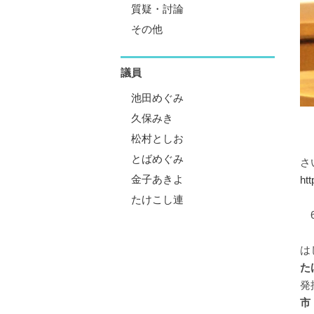
質疑・討論
その他
議員
池田めぐみ
久保みき
松村としお
とばめぐみ
さ
金子あきよ
htt
たけこし連
6
は
た
発
市