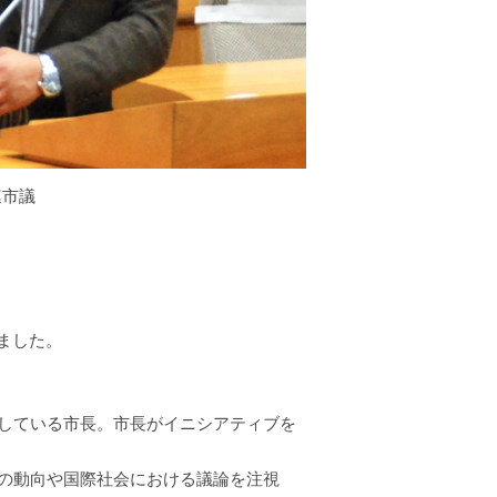
連市議
ちました。
している市長。市長がイニシアティブを
の動向や国際社会における議論を注視