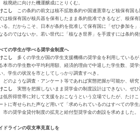
、核廃絶に向けた機運醸成にとりくむ。
けこし
この条約の前文は核不拡散条約や国連憲章など核保有国も
では核保有国が核兵器を保有したまま条約批准できるなど、核保有
いる。だからこそ、日本が条約を批准して保有国に「ぜひ参加を」
なるのではないか。若い世代に「核なき世界」を手渡すには条約発
べての学生が学べる奨学金制度へ
けこし
多くの学生が国の学生支援機構の奨学金を利用しているが
る本市の学生数や平均利用額、経済的理由で中退した学生数、奨学
い。学生の状況を市としてしっかり調査すべき。
どのような調査・アンケート等であれば実態把握が可能か、研究
けこし
実態を把握しないまま奨学金の制度設計はできない。ぜひ
は低所得世帯に対して支援をおこなうという立場でしたが、たけこ
ートに寄せられた声など用いて「求められているのはすべての学生
、市の奨学金貸付制度の拡充と給付型奨学金の創設を求めました。
イドラインの収支率見直しを