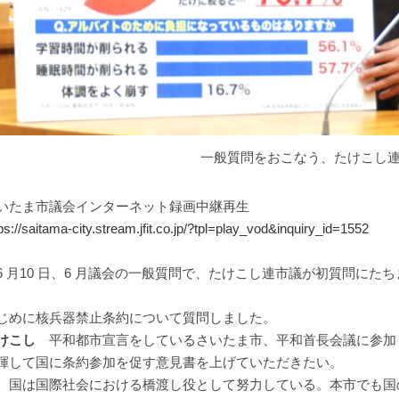
一般質問をおこなう、たけこし
いたま市議会インターネット録画中継再生
ps://saitama-city.stream.jfit.co.jp/?tpl=play_vod&inquiry_id=1552
 月10 日、6 月議会の一般質問で、たけこし連市議が初質問にた
じめに核兵器禁止条約について質問しました。
けこし
平和都市宣言をしているさいたま市、平和首長会議に参加
揮して国に条約参加を促す意見書を上げていただきたい。
国は国際社会における橋渡し役として努力している。本市でも国