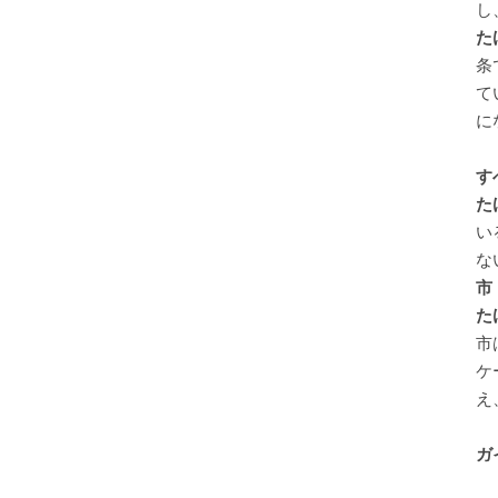
し
た
条
て
に
す
た
い
な
市
た
市
ケ
え
ガ