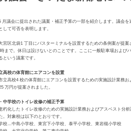
 月議会に提出された議案・補正予算の一部を紹介します。議会を
として可否を表明します。
宮区北袋1 丁目にバスターミナルを設置するための条例案が提案さ
2 時まで。休日は設けないとのことです。ここに一般駐車場および
るという議案です。
立高校の体育館にエアコンを設置
立高校4 校の体育館にエアコンを設置するための実施設計業務お
025 万円が提案されました。
・中学校のトイレ改修の補正予算
朽化したトイレ改修のための実施設計業務およびアスベスト分析調査
た。対象校は以下のとおりです。
学校…中島小学校、東宮下小学校、泰平小学校、東岩槻小学校
学校…大宮北中学校、第二東中学校