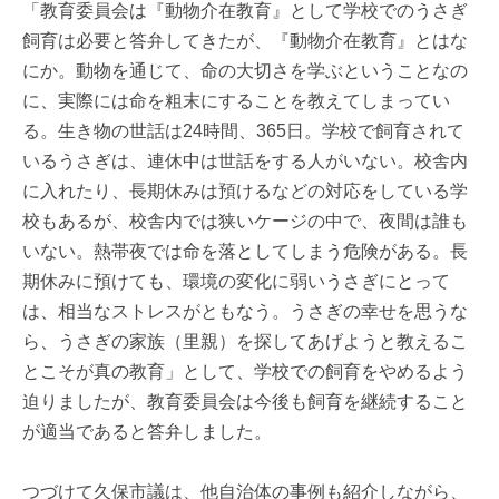
「教育委員会は『動物介在教育』として学校でのうさぎ
飼育は必要と答弁してきたが、『動物介在教育』とはな
にか。動物を通じて、命の大切さを学ぶということなの
に、実際には命を粗末にすることを教えてしまってい
る。生き物の世話は24時間、365日。学校で飼育されて
いるうさぎは、連休中は世話をする人がいない。校舎内
に入れたり、長期休みは預けるなどの対応をしている学
校もあるが、校舎内では狭いケージの中で、夜間は誰も
いない。熱帯夜では命を落としてしまう危険がある。長
期休みに預けても、環境の変化に弱いうさぎにとって
は、相当なストレスがともなう。うさぎの幸せを思うな
ら、うさぎの家族（里親）を探してあげようと教えるこ
とこそが真の教育」として、学校での飼育をやめるよう
迫りましたが、教育委員会は今後も飼育を継続すること
が適当であると答弁しました。
つづけて久保市議は、他自治体の事例も紹介しながら、