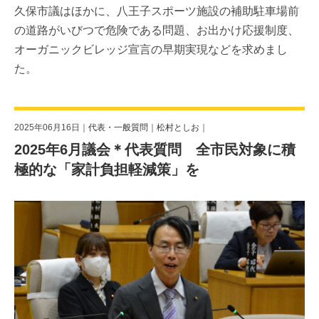
久保市議はほかに、八王子スポーツ施設の補助駐車場前
の道路がいびつで危険である問題、お出かけ応援制度、
オーガニックビレッジ宣言の早期実現などを求めまし
た。
2025年06月16日｜
代表・一般質問
｜
松村としお
｜
2025年6月議会＊代表質問 全市民対象に積
極的な「家計負担軽減策」を