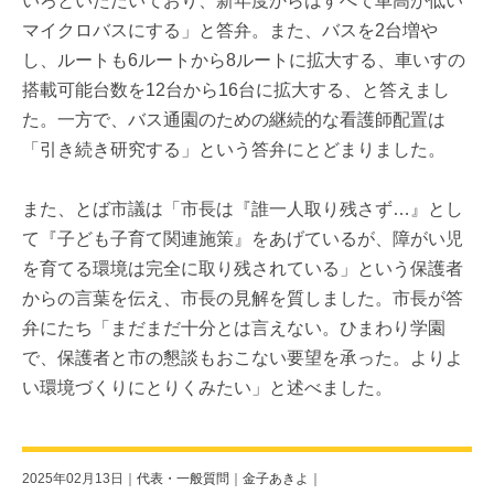
いろといただいており、新年度からはすべて車高が低い
マイクロバスにする」と答弁。また、バスを2台増や
し、ルートも6ルートから8ルートに拡大する、車いすの
搭載可能台数を12台から16台に拡大する、と答えまし
た。一方で、バス通園のための継続的な看護師配置は
「引き続き研究する」という答弁にとどまりました。
また、とば市議は「市長は『誰一人取り残さず…』とし
て『子ども子育て関連施策』をあげているが、障がい児
を育てる環境は完全に取り残されている」という保護者
からの言葉を伝え、市長の見解を質しました。市長が答
弁にたち「まだまだ十分とは言えない。ひまわり学園
で、保護者と市の懇談もおこない要望を承った。よりよ
い環境づくりにとりくみたい」と述べました。
2025年02月13日｜
代表・一般質問
｜
金子あきよ
｜