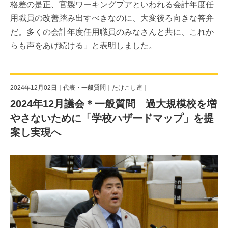
格差の是正、官製ワーキングプアといわれる会計年度任
用職員の改善踏み出すべきなのに、大変後ろ向きな答弁
だ。多くの会計年度任用職員のみなさんと共に、これか
らも声をあげ続ける」と表明しました。
2024年12月02日｜
代表・一般質問
｜
たけこし連
｜
2024年12月議会＊一般質問 過大規模校を増
やさないために「学校ハザードマップ」を提
案し実現へ