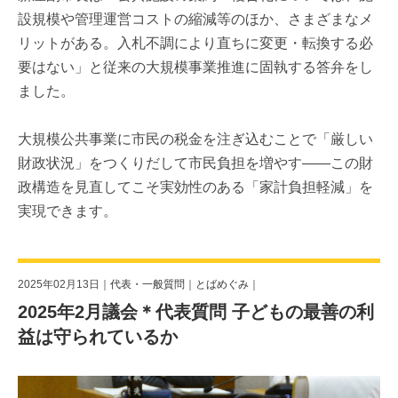
設規模や管理運営コストの縮減等のほか、さまざまなメ
リットがある。入札不調により直ちに変更・転換する必
要はない」と従来の大規模事業推進に固執する答弁をし
ました。
大規模公共事業に市民の税金を注ぎ込むことで「厳しい
財政状況」をつくりだして市民負担を増やす――この財
政構造を見直してこそ実効性のある「家計負担軽減」を
実現できます。
2025年02月13日｜
代表・一般質問
｜
とばめぐみ
｜
2025年2月議会＊代表質問 子どもの最善の利
益は守られているか