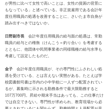
が男性に比べて女性で高いことは、女性の貧困の背景に
もなっている」と述べている。非正規雇用である会計年
度任用職員の処遇を改善することに、さいたま市自身が
踏み出すべきではないか。
日野副市長
会計年度任用職員の給与面の処遇は、常勤
職員の給与との権衡（けんこう＝釣り合い）を考慮する
とともに、他団体や民間事業者の同様職種の給与水準も
考慮して設定したものだ。
金子
会計年度任用職員が、その専門性にふさわしい処
遇を受けている、とは言えない実態がある。たとえば学
校図書館司書は市内の小中学校に一人ずつ配置されてい
るが、募集時に示される勤務条件で最大限勤務すると
107万700円。昇給や期末手当はあっても、この仕事だけ
では自立できない。専門性が求められ、教育現場から必
要とされているにも関わらず、勤務時間と人員配置が見