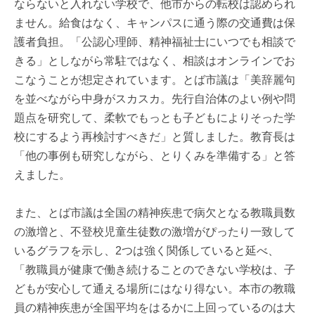
ならないと入れない学校で、他市からの転校は認められ
ません。給食はなく、キャンパスに通う際の交通費は保
護者負担。「公認心理師、精神福祉士にいつでも相談で
きる」としながら常駐ではなく、相談はオンラインでお
こなうことが想定されています。とば市議は「美辞麗句
を並べながら中身がスカスカ。先行自治体のよい例や問
題点を研究して、柔軟でもっとも子どもによりそった学
校にするよう再検討すべきだ」と質しました。教育長は
「他の事例も研究しながら、とりくみを準備する」と答
えました。
また、とば市議は全国の精神疾患で病欠となる教職員数
の激増と、不登校児童生徒数の激増がぴったり一致して
いるグラフを示し、2つは強く関係していると延べ、
「教職員が健康で働き続けることのできない学校は、子
どもが安心して通える場所にはなり得ない。本市の教職
員の精神疾患が全国平均をはるかに上回っているのは大