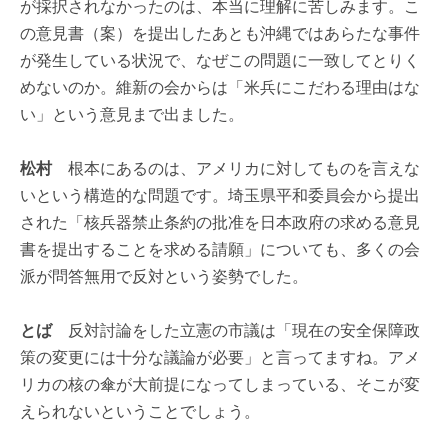
が採択されなかったのは、本当に理解に苦しみます。こ
の意見書（案）を提出したあとも沖縄ではあらたな事件
が発生している状況で、なぜこの問題に一致してとりく
めないのか。維新の会からは「米兵にこだわる理由はな
い」という意見まで出ました。
松村
根本にあるのは、アメリカに対してものを言えな
いという構造的な問題です。埼玉県平和委員会から提出
された「核兵器禁止条約の批准を日本政府の求める意見
書を提出することを求める請願」についても、多くの会
派が問答無用で反対という姿勢でした。
とば
反対討論をした立憲の市議は「現在の安全保障政
策の変更には十分な議論が必要」と言ってますね。アメ
リカの核の傘が大前提になってしまっている、そこが変
えられないということでしょう。