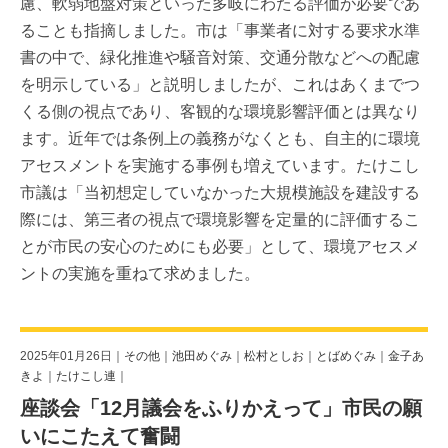
慮、軟弱地盤対策といった多岐にわたる評価が必要であ
ることも指摘しました。市は「事業者に対する要求水準
書の中で、緑化推進や騒音対策、交通分散などへの配慮
を明示している」と説明しましたが、これはあくまでつ
くる側の視点であり、客観的な環境影響評価とは異なり
ます。近年では条例上の義務がなくとも、自主的に環境
アセスメントを実施する事例も増えています。たけこし
市議は「当初想定していなかった大規模施設を建設する
際には、第三者の視点で環境影響を定量的に評価するこ
とが市民の安心のためにも必要」として、環境アセスメ
ントの実施を重ねて求めました。
2025年01月26日｜
その他
｜
池田めぐみ
｜
松村としお
｜
とばめぐみ
｜
金子あ
きよ
｜
たけこし連
｜
座談会「12月議会をふりかえって」市民の願
いにこたえて奮闘