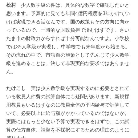
松村
少人数学級の件は、具体的な数字で確認したいと
思います。予算的に見ても年間4億円程度を3年かけてい
けば実現できる話なんです。国の政策もその方向に向か
っているので、一時的な財政負担で済むはずです。さい
たま市の財政力からすれば十分可能なんですよ。小学校
では35人学級が実現し、中学校でも来年度から始まる。
その流れの中で、市独自の施策として先んじて少人数学
級を進めることは、決して非現実的な要求ではありませ
ん。
たけこし
実は少人数学級を実現するのに必要とされて
いる教員人件費の試算自体にも疑問があります。新規採
用教員もいるはずなのに教員全体の平均給与で計算して
いて、必要以上に給与額がかかっているのではないか。
実際にはもっと少ない予算で実現できるはずで、この試
算の仕方自体、請願を不採択にするための理由のように