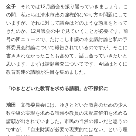
金子
それでは12月議会を振り返っていきましょう。こ
の間、私たちは清水市政の強権的なやり方を問題にして
いますが、それに対して議会はどのような態度をとって
きたのか、12月議会の中で見ていくことが必要です。前
号の団ニュースで、たけこし市議の本会議討論と私の予
算委員会討論について報告されているのですが、そこに
書ききれなかったことも含めて、話し合っていきたいと
思います。まずは請願審査についてです。今回はとくに
教育関連の請願が注目を集めました。
「ゆきとどいた教育を求める請願」が不採択に
池田
文教委員会には、ゆきとどいた教育のための少人
数学級の実現を求める請願や教員の未配置解消を求める
請願が出されていました。市民の当然の願いだと思うの
ですが、「自主財源が必要で現実的ではない」という理