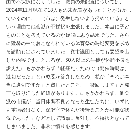
由で不採択になりました。教員の未配置については、
2024年11月現在で18人もの未配置があったことが分かっ
ているのに、「（市は）発生しないよう努めている」と
いう理由で他会派が不採択を主張しました。本当に子ど
ものことを考えているのか疑問に思う結果でした。さら
に猛暑の中でおこなわれている体育祭の時期変更を求め
る請願も出されていました。党市議団としても要望を出
した内容です。ところが、30人以上の生徒が体調不良を
訴えたにもかかわらず「軽症だったので（開催時期は）
適切だった」と市教委が答弁したため、私が「それは本
当に適切ですか」と質したところ、「撤回します」と発
言を取り消した経緯があります。にもかかわらず、他会
派の市議が「当日体調不良となった生徒たちは、いずれ
も重病者はなく、保健室で休んだ後帰ることが可能な状
況であった」などとして請願に反対し、不採択となって
しまいました。非常に憤りを感じます。