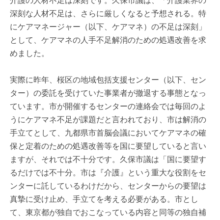
介護の人材不足は深刻です。久保市議は、「介護業界の
深刻な人材不足は、さらに厳しくなると予想される。特
にケアマネージャー（以下、ケアマネ）の不足は深刻」
として、ケアマネの人手不足解消のための処遇改善を求
めました。
実際に昨年、桜区の地域包括支援センター（以下、セン
ター）の委託を受けていた事業者が撤退する事態となっ
ています。市が開催するセンターの連絡会では毎回のよ
うにケアマネ不足が課題だと言われており、市は解消の
手立てとして、九都県市首脳会議においてケアマネの確
保と定着のための処遇改善等を国に要望していると言い
ますが、それでは不十分です。久保市議は「国に要望す
るだけでは不十分。市は『介護』という重大な役割をセ
ンターに託しているわけだから、センターからの要望は
真摯に受け止め、手立てを考える必要がある。市とし
て、東京都が独自でおこなっている内容と同等の独自補