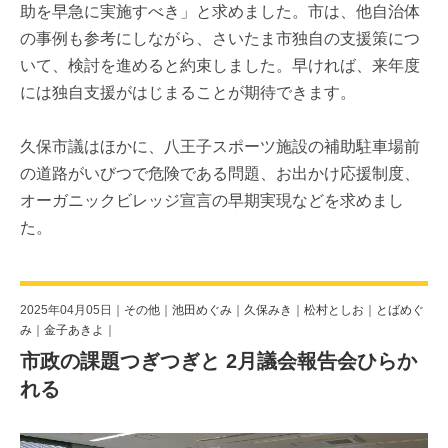
助を早急に実施すべき」と求めました。市は、他自治体
の事例も参考にしながら、さいたま市独自の支援策につ
いて、検討を進めると約束しました。早ければ、来年度
には独自支援がはじまることが期待できます。
久保市議はほかに、八王子スポーツ施設の補助駐車場前
の道路がいびつで危険である問題、お出かけ応援制度、
オーガニックビレッジ宣言の早期実現などを求めまし
た。
2025年04月05日｜
その他
｜
池田めぐみ
｜
久保みき
｜
松村としお
｜
とばめぐ
み
｜
金子あきよ
｜
市政の課題つぎつぎと 2月議会報告会ひらか
れる