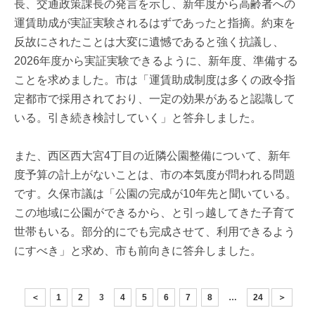
長、交通政策課長の発言を示し、新年度から高齢者への
運賃助成が実証実験されるはずであったと指摘。約束を
反故にされたことは大変に遺憾であると強く抗議し、
2026年度から実証実験できるように、新年度、準備する
ことを求めました。市は「運賃助成制度は多くの政令指
定都市で採用されており、一定の効果があると認識して
いる。引き続き検討していく」と答弁しました。
また、西区西大宮4丁目の近隣公園整備について、新年
度予算の計上がないことは、市の本気度が問われる問題
です。久保市議は「公園の完成が10年先と聞いている。
この地域に公園ができるから、と引っ越してきた子育て
世帯もいる。部分的にでも完成させて、利用できるよう
にすべき」と求め、市も前向きに答弁しました。
＜
1
2
3
4
5
6
7
8
…
24
＞