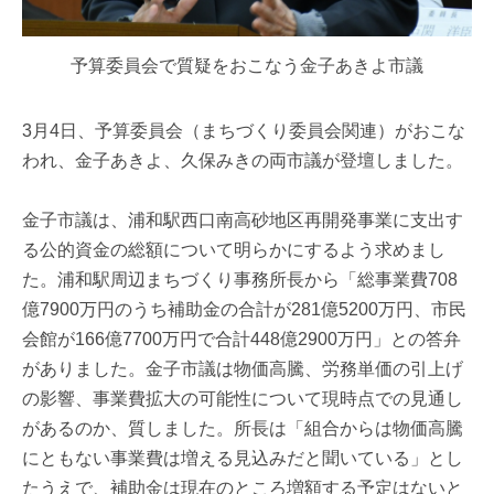
予算委員会で質疑をおこなう金子あきよ市議
3月4日、予算委員会（まちづくり委員会関連）がおこな
われ、金子あきよ、久保みきの両市議が登壇しました。
金子市議は、浦和駅西口南高砂地区再開発事業に支出す
る公的資金の総額について明らかにするよう求めまし
た。浦和駅周辺まちづくり事務所長から「総事業費708
億7900万円のうち補助金の合計が281億5200万円、市民
会館が166億7700万円で合計448億2900万円」との答弁
がありました。金子市議は物価高騰、労務単価の引上げ
の影響、事業費拡大の可能性について現時点での見通し
があるのか、質しました。所長は「組合からは物価高騰
にともない事業費は増える見込みだと聞いている」とし
たうえで、補助金は現在のところ増額する予定はないと