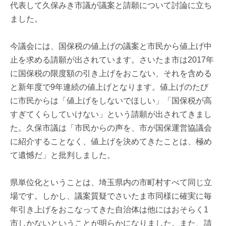
代表して久保みき市議が議案と請願について討論に立ち
ました。
今議会には、国保税の値上げの議案と市民から値上げ中
止を求める請願が出されています。さいたま市は2017年
に国保税の限度額の引き上げをおこない、それを含める
と新年度で9年連続の値上げとなります。値上げのたび
に市民からは「値上げをしないでほしい」「国保税が高
すぎてくらしていけない」という請願が出されてきまし
た。久保市議は「市民からの声を、市が国保運営協議会
に紹介することなく、値上げを決めてきたことは、極め
て遺憾だ」と批判しました。
県単位化ということは、埼玉県内の市町村すべて同じ立
場です。しかし、議案質疑でさいたま市同様に確実に毎
年引き上げをおこなってきた自治体は他にはおそらく1
市しかないということが明らかになりました。また、請