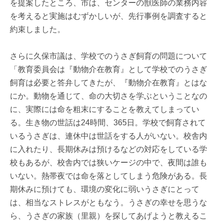
を提案したところ、市は、センターの獣医師の業務内容
を考えると実施はむずかしいが、先行事例を調査すると
約束しました。
さらに久保市議は、学校でのうさぎ飼育の問題について
「教育委員会は『動物介在教育』として学校でのうさぎ
飼育は必要と答弁してきたが、『動物介在教育』とはな
にか。動物を通じて、命の大切さを学ぶということなの
に、実際には命を粗末にすることを教えてしまってい
る。生き物の世話は24時間、365日。学校で飼育されて
いるうさぎは、連休中は世話をする人がいない。校舎内
に入れたり、長期休みは預けるなどの対応をしている学
校もあるが、校舎内では狭いケージの中で、夜間は誰も
いない。熱帯夜では命を落としてしまう危険がある。長
期休みに預けても、環境の変化に弱いうさぎにとって
は、相当なストレスがともなう。うさぎの幸せを思うな
ら、うさぎの家族（里親）を探してあげようと教えるこ