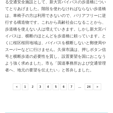
る交通安全施設として、新大宮バイパスの歩道橋につい
てとりあげました。階段を使わなければならない歩道橋
は、車椅子の方は利用できないので、バリアフリーに逆
行する構造物です。これから高齢社会になることから、
歩道橋を使えない人は増えていきます。しかし新大宮バ
イパスは、横断のほとんどを歩道橋に頼っています。と
くに桜区桜田地域は、バイパスを横断しないと郵便局や
スーパーなどに行けません。久保市議は、押しボタン信
号と横断歩道の必要性を質し、設置要望を国におこなう
よう強く求めました。市も「国道事務所および交通管理
者へ、地元の要望を伝えたい」と答弁しました。
＜
1
2
3
4
5
6
7
…
24
＞