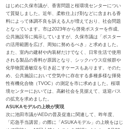
はじめに久保市議が、香害問題と桜環境センターについ
て質疑しました。近年、柔軟仕上げ剤などに含まれる香
料によって体調不良を訴える人が増えており、社会問題
となっています。市は2023年から啓発ポスターを作成、
公共施設等に掲示していますが、久保市議は「ポスター
の活用範囲を広げ、周知に努めるべき」と求めました。
また、室内の建材や内装材だけでなく、日常生活で使用
される製品の香料が原因となり、シックハウス症候群や
化学物質過敏症を引き起こすケースもあります。そのた
め、公共施設において空気中に存在する多種多様な揮発
性有機化合物（TVOC）の測定を市に求めました。桜環
境センターにおいては、高齢社会を見据えて、送迎バス
の拡充を求めました。
ASUKAモデルの上映が実現
次に池田市議がAEDの普及促進に関連して、昨年度、
「応急手当講習」の際に「ASUKAモデル」の上映をはじ