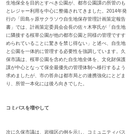
生地保全を目的とすべき公園が、都市公園課の所管のも
とレジャー利用を中心に整備されてきました。2014年発
行の「田島ヶ原サクラソウ自生地保存管理計画策定報告
書」では、計画策定委員会会長の佐々木寧氏が「自生地
に隣接する桜草公園が他の都市公園と同様の管理ですす
められていることに驚きを禁じ得ない」と述べ、自生地
と公園を一体的に管理する必要性を強調しています。久
保市議は、桜草公園を含めた自生地全体を、文化財保護
課が中心となって保全最優先の管理体制へ移行するよう
求めましたが、市の答弁は都市局との連携強化にとどま
り、所管一本化には後ろ向きでした。
コミバスを増やして
次に久保市議は、岩槻区の例を示し、コミュニティバス