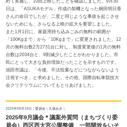
めて実施し、10回上映したことを確認しました。9月30
日は、「ASUKAモデル」作成の契機となった桐田明日香
さんの命日でしたが、二度と同じような事故を起こさせ
ないためにも、さらなる上映の拡大を要望しました。
また1月1日に、家庭用持ち込みごみの無料の範囲が
「100Kgまで」から「10Kgまで」に変更されました。12
月の無料台数2万2731台に対し、制度変更後の1月の無料
台数は2034台と、9割減少したことがわかりました。市
民にとって大きな負担増加だったことを示すものです。
池田市議は、「今後、不法投棄などにつながらないよう
注視すべき」と求めました。その他、国際自転車競技大
会クリテリウムについてもとりあげました。
2025年09月16日｜
委員会
｜
久保みき
｜
2025年9月議会＊議案外質問（まちづくり委
員会）西区西大宮公園整備 一部開放をいそ