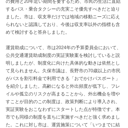
の費用と20年近い期間を要するため、市民の生活に直結
するバス・乗合タクシーの充実こそ優先すべきだと迫り
ました。市は、収支率だけでは地域の移動ニーズに応え
られないと認識しており、今後は収支率以外の指標も含
めて検討すると答弁しました。
運賃助成について、市は2024年の予算委員会において、
公共交通運賃助成制度の実証実験案を検討していると説
明しましたが、制度化に向けた具体的な動きは依然とし
て見られません。久保市議は、長野市の70歳以上の市民
がバスを割引料金で利用できる「おでかけパスポート」
を紹介しました。高齢になると外出頻度が低下し、フレ
イルや孤立のリスクが高まることから、外出機会を増や
すことが目的のこの制度は、政策判断により導入され、
実証実験をおこなわずにスタートした点が特徴です。本
市でも同様の制度を直ちに実施すべきだと強く求めまし
た。これに対し市は、運賃施策について「いつまでに結