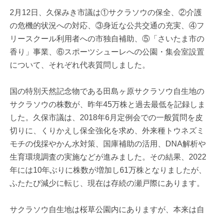
2月12日、久保みき市議は①サクラソウの保全、②介護
の危機的状況への対応、③身近な公共交通の充実、④フ
リースクール利用者への市独自補助、⑤「さいたま市の
香り」事業、⑥スポーツシューレへの公園・集会室設置
について、それぞれ代表質問しました。
国の特別天然記念物である田島ヶ原サクラソウ自生地の
サクラソウの株数が、昨年45万株と過去最低を記録しま
した。久保市議は、2018年6月定例会での一般質問を皮
切りに、くりかえし保全強化を求め、外来種トウネズミ
モチの伐採やかん水対策、国庫補助の活用、DNA解析や
生育環境調査の実施などが進みました。その結果、2022
年には10年ぶりに株数が増加し61万株となりましたが、
ふたたび減少に転じ、現在は存続の瀬戸際にあります。
サクラソウ自生地は桜草公園内にありますが、本来は自