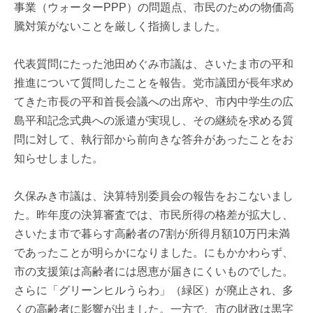
事業（ウォーターPPP）の問題点、市民のための物価高
騰対策がないことを厳しく指摘しました。
代表質問にたった池田めぐみ市議は、さいたま市の平和
推進について質問したことを報告。党市議団が長年求め
てきた市長の平和首長会議への出席や、市内中学生の広
島平和記念式典への派遣が実現し、その継続を求める質
問に対して、執行部から前向きな答弁があったことをお
知らせしました。
久保みき市議は、決算特別委員会の報告をおこないまし
た。昨年度の決算審査では、市民所得の格差が拡大し、
さいたま市で暮らす高齢者の7割が所得月額10万円未満
であったことが明らかになりました。にもかかわらず、
市の支援策は高齢者には恩恵が届きにくいものでした。
さらに「グリーンヒルうらわ」（緑区）が廃止され、多
くの高齢者に影響が出ました。一方で、市の財政は黒字