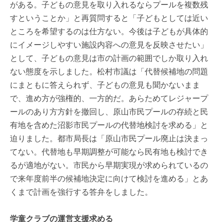
がある。子どもの意見を取り入れるならプールを複数残
すということか」と再質問すると「子どもとしては近い
ところを希望するのは仕方ない。今後は子どもが具体的
にイメージしやすい施設内容への意見を反映させたい」
として、子どもの意見は市の計画の範囲でしか取り入れ
ない態度を示しました。松村市議は「代替候補地の問題
にまともに答えられず、子どもの意見も聞かないまま
で、進め方が強権的、一方的だ。あらためてレジャープ
ールのあり方方針を撤回し、原山市民プールの存続と民
有地を含めた沼影市民プールの代替地検討を求める」と
迫りました。都市局長は「原山市民プール廃止は決まっ
てない。代替地も早期調整が可能なら民有地も検討でき
るが適地がない。市民から早期実現が求められているの
で来年度前半の候補地決定に向けて検討を進める」とあ
くまで計画を強行する答弁をしました。
学童クラブの運営支援求める