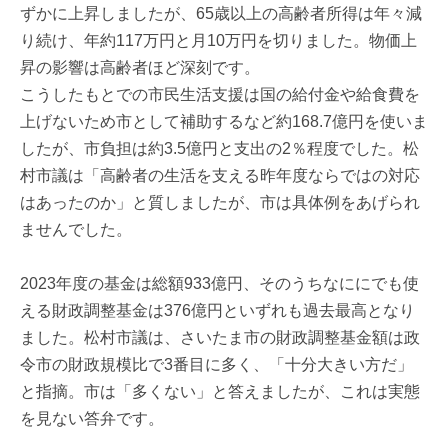
ずかに上昇しましたが、65歳以上の高齢者所得は年々減
り続け、年約117万円と月10万円を切りました。物価上
昇の影響は高齢者ほど深刻です。
こうしたもとでの市民生活支援は国の給付金や給食費を
上げないため市として補助するなど約168.7億円を使いま
したが、市負担は約3.5億円と支出の2％程度でした。松
村市議は「高齢者の生活を支える昨年度ならではの対応
はあったのか」と質しましたが、市は具体例をあげられ
ませんでした。
2023年度の基金は総額933億円、そのうちなににでも使
える財政調整基金は376億円といずれも過去最高となり
ました。松村市議は、さいたま市の財政調整基金額は政
令市の財政規模比で3番目に多く、「十分大きい方だ」
と指摘。市は「多くない」と答えましたが、これは実態
を見ない答弁です。