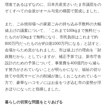
増進であるはずなのに、日本共産党さいたま市議団をの
ぞくすべての会派がオール与党の構図で賛成しました。
また、ごみ焼却場への家庭ごみの持ち込み手数料の大幅
値上げの議案について、「これまで100kgまで無料だっ
たものが10kgまで無料になり、市民負担はこれまで約
800万円だったものが約1億1000万円になる」と話すと、
会場からため息がもれました。市は値上げの理由を「財
政難だから」としていますが、補正予算では、新市庁舎
設計のための予算について、事業費を400億円から減ら
す努力がされていないことが明らかになり、福祉の切り
捨てや住民サービスの削減が激しくおこなわれている一
方で、豪華なハコモノにはお金をつぎ込む市の姿勢が浮
きぼりになったと指摘しました。
暮らしの切実な問題をとりあげる