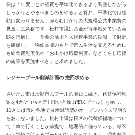
長は「年度ごとの経費を平準化できるよう調整しながら
しっかりとやるべきものをやる」と答弁。平準化では総
額は変わりません。膨らむばかりの大規模公共事業費の
見直しは急務です。松村市議は基金が毎年増えている実
態を指摘し、「基金の活用と大規模事業の縮減」で財源
を確保し、「物価高騰のもとで市民生活を支えるために
も給食費無償化や『お出かけ応援制度』などくらし応援
の施策を実施すべき」と求めました。
レジャープール削減計画の 撤回求める
さいたま市は沼影市民プールの廃止に続き、代替候補地
案を4カ所（桜区荒川沿いと原山市民プール）を示し、
11月には市内各地で展示対話型のオープンハウス説明会
をおこないました。松村市議は桜区の代替候補地につい
て「車で行くことが前提で、地理的に偏っている。緑区
から気軽に使えるプールがなくなってしまう。浸水被害