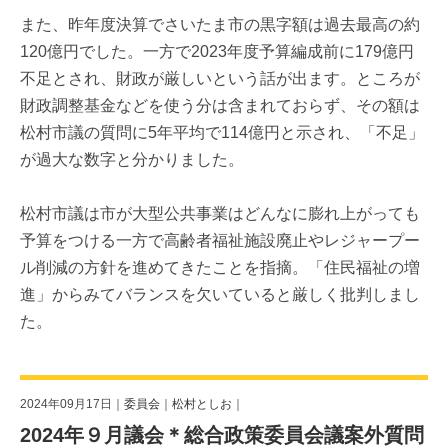
また、昨年度決算でさいたま市の黒字額は過去最高の約
120億円でした。一方で2023年度予算編成前に179億円
不足とされ、財政が厳しいという話が出ます。ところが
財政調整基金などを使う分は含まれておらず、その額は
松村市議の質問に5年平均で114億円と示され、「不足」
が過大な数字と分かりました。
松村市議は市が大型公共事業はどんなに膨れ上がっても
予算をつける一方で高齢者福祉施設廃止やレジャープー
ル削減の方針を進めてきたことを指摘。「住民福祉の増
進」からみてバランスを欠いていると厳しく批判しまし
た。
2024年09月17日｜
委員会
｜
松村としお
｜
2024年９月議会＊総合政策委員会議案外質問