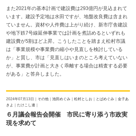
また2021年の基本計画で建設費は293億円が見込まれて
います。建設予定地は水田ですが、地盤改良費は含まれ
ていません。資材や人件費は上がり続け、新市庁舎建設
や地下鉄7号線延伸事業では計画を煮詰めるといずれも
建設費が5割ほど上昇。こうしたことを踏まえ松村市議
は「事業規模や事業費の縮小や見直しを検討している
か」と質し、市は「見直しはいまのところ考えていない
が、事業費が計画と大きく乖離する場合は精査する必要
がある」と答弁しました。
2024年07月13日｜
その他
｜
池田めぐみ
｜
松村としお
｜
とばめぐみ
｜
金子あ
きよ
｜
たけこし連
｜
６月議会報告会開催 市民に寄り添う市政実
現を求めて