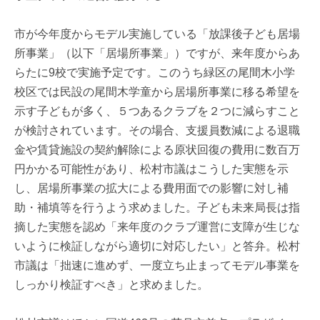
市が今年度からモデル実施している「放課後子ども居場
所事業」（以下「居場所事業」）ですが、来年度からあ
らたに9校で実施予定です。このうち緑区の尾間木小学
校区では民設の尾間木学童から居場所事業に移る希望を
示す子どもが多く、５つあるクラブを２つに減らすこと
が検討されています。その場合、支援員数減による退職
金や賃貸施設の契約解除による原状回復の費用に数百万
円かかる可能性があり、松村市議はこうした実態を示
し、居場所事業の拡大による費用面での影響に対し補
助・補填等を行うよう求めました。子ども未来局長は指
摘した実態を認め「来年度のクラブ運営に支障が生じな
いように検証しながら適切に対応したい」と答弁。松村
市議は「拙速に進めず、一度立ち止まってモデル事業を
しっかり検証すべき」と求めました。