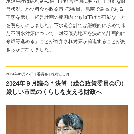
水道会計は純利益42億円で経営計画に照らして良好な経
営状況、かつ料金が政令市で3番目、県南で最高である
実態を示し、経営計画の範囲内でも値下げが可能なこと
を明らかにしました。下水道会計では継続的に求めて来
た不明水対策について「対策優先地区を決めて計画的に
修繕等進める」ことが答弁され対策が前進することがあ
きらかになりました。
2024年09月26日｜
委員会
｜
松村としお
｜
2024年９月議会＊決算（総合政策委員会①）
厳しい市民のくらしを支える財政へ