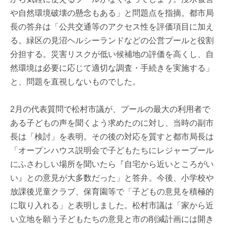
や自然環境破壊の懸念もある」と問題点を指摘。都市局
長の答弁は「公共交通等のアクセス性を評価項目に加え
る。緑区の見沼ヘルシーランドなどの公営プールと役割
分担する。災害リスクが低い候補地の評価を高くし、自
然環境は必要に応じて適切な調査・手続きを実施する」
と、問題を直視しないものでした。
2月の代表質問で松村市議が、プールの最大の利用者で
ある子どもの声を聞くよう求めたのに対し、当時の副市
長は「検討」を表明。その後の対応を質すと都市局長は
「オープンハウス説明会で子どもたちにレジャープール
にふさわしい場所を聞いたら『自宅から近いところがい
い』との意見が大多数だった」と答弁。今後、小学校や
放課後児童クラブ、保育園等で「子どもの意見を積極的
に取り入れる」と表明しました。松村市議は「家から近
い立地を願う子どもたちの意見と市の削減計画には開き