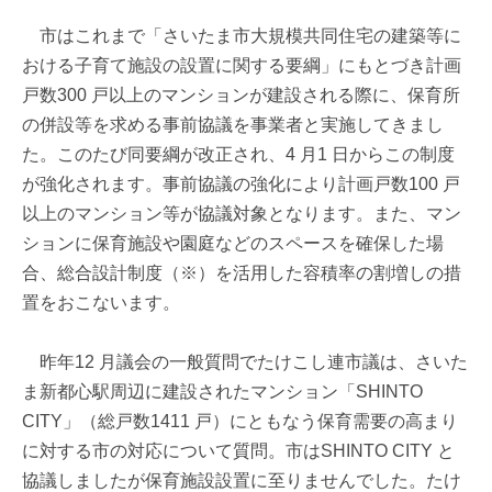
市はこれまで「さいたま市大規模共同住宅の建築等に
おける子育て施設の設置に関する要綱」にもとづき計画
戸数300 戸以上のマンションが建設される際に、保育所
の併設等を求める事前協議を事業者と実施してきまし
た。このたび同要綱が改正され、4 月1 日からこの制度
が強化されます。事前協議の強化により計画戸数100 戸
以上のマンション等が協議対象となります。また、マン
ションに保育施設や園庭などのスペースを確保した場
合、総合設計制度（※）を活用した容積率の割増しの措
置をおこないます。
昨年12 月議会の一般質問でたけこし連市議は、さいた
ま新都心駅周辺に建設されたマンション「SHINTO
CITY」（総戸数1411 戸）にともなう保育需要の高まり
に対する市の対応について質問。市はSHINTO CITY と
協議しましたが保育施設設置に至りませんでした。たけ