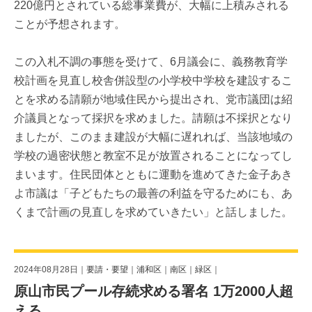
220億円とされている総事業費が、大幅に上積みされる
ことが予想されます。
この入札不調の事態を受けて、6月議会に、義務教育学
校計画を見直し校舎併設型の小学校中学校を建設するこ
とを求める請願が地域住民から提出され、党市議団は紹
介議員となって採択を求めました。請願は不採択となり
ましたが、このまま建設が大幅に遅れれば、当該地域の
学校の過密状態と教室不足が放置されることになってし
まいます。住民団体とともに運動を進めてきた金子あき
よ市議は「子どもたちの最善の利益を守るためにも、あ
くまで計画の見直しを求めていきたい」と話しました。
2024年08月28日｜
要請・要望
｜
浦和区
｜
南区
｜
緑区
｜
原山市民プール存続求める署名 1万2000人超
える