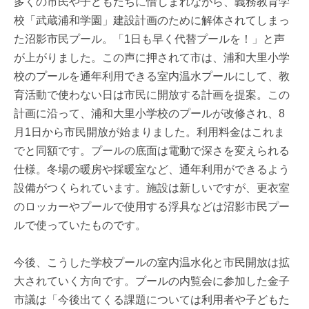
多くの市民や子どもたちに惜しまれながら、義務教育学
校「武蔵浦和学園」建設計画のために解体されてしまっ
た沼影市民プール。「1日も早く代替プールを！」と声
が上がりました。この声に押されて市は、浦和大里小学
校のプールを通年利用できる室内温水プールにして、教
育活動で使わない日は市民に開放する計画を提案。この
計画に沿って、浦和大里小学校のプールが改修され、8
月1日から市民開放が始まりました。利用料金はこれま
でと同額です。プールの底面は電動で深さを変えられる
仕様。冬場の暖房や採暖室など、通年利用ができるよう
設備がつくられています。施設は新しいですが、更衣室
のロッカーやプールで使用する浮具などは沼影市民プー
ルで使っていたものです。
今後、こうした学校プールの室内温水化と市民開放は拡
大されていく方向です。プールの内覧会に参加した金子
市議は「今後出てくる課題については利用者や子どもた