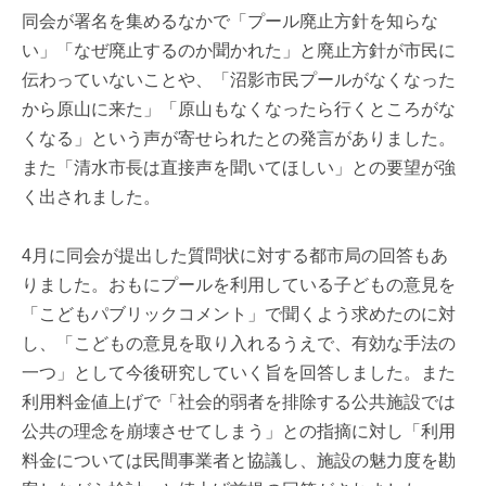
同会が署名を集めるなかで「プール廃止方針を知らな
い」「なぜ廃止するのか聞かれた」と廃止方針が市民に
伝わっていないことや、「沼影市民プールがなくなった
から原山に来た」「原山もなくなったら行くところがな
くなる」という声が寄せられたとの発言がありました。
また「清水市長は直接声を聞いてほしい」との要望が強
く出されました。
4月に同会が提出した質問状に対する都市局の回答もあ
りました。おもにプールを利用している子どもの意見を
「こどもパブリックコメント」で聞くよう求めたのに対
し、「こどもの意見を取り入れるうえで、有効な手法の
一つ」として今後研究していく旨を回答しました。また
利用料金値上げで「社会的弱者を排除する公共施設では
公共の理念を崩壊させてしまう」との指摘に対し「利用
料金については民間事業者と協議し、施設の魅力度を勘