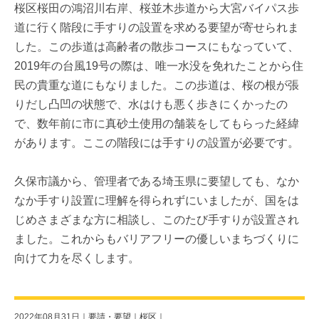
桜区桜田の鴻沼川右岸、桜並木歩道から大宮バイパス歩
道に行く階段に手すりの設置を求める要望が寄せられま
した。この歩道は高齢者の散歩コースにもなっていて、
2019年の台風19号の際は、唯一水没を免れたことから住
民の貴重な道にもなりました。この歩道は、桜の根が張
りだし凸凹の状態で、水はけも悪く歩きにくかったの
で、数年前に市に真砂土使用の舗装をしてもらった経緯
があります。ここの階段には手すりの設置が必要です。
久保市議から、管理者である埼玉県に要望しても、なか
なか手すり設置に理解を得られずにいましたが、国をは
じめさまざまな方に相談し、このたび手すりが設置され
ました。これからもバリアフリーの優しいまちづくりに
向けて力を尽くします。
2022年08月31日｜
要請・要望
｜
桜区
｜