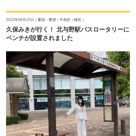
2022年06月15日｜
要請・要望
｜
中央区
｜
桜区
｜
久保みきが行く！ 北与野駅バスロータリーに
ベンチが設置されました