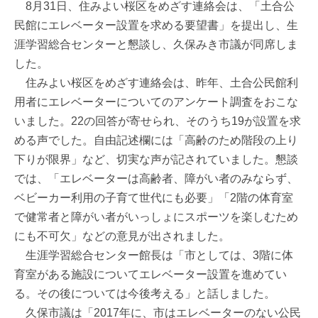
8月31日、住みよい桜区をめざす連絡会は、「土合公
民館にエレベーター設置を求める要望書」を提出し、生
涯学習総合センターと懇談し、久保みき市議が同席しま
した。
住みよい桜区をめざす連絡会は、昨年、土合公民館利
用者にエレベーターについてのアンケート調査をおこな
いました。22の回答が寄せられ、そのうち19が設置を求
める声でした。自由記述欄には「高齢のため階段の上り
下りが限界」など、切実な声が記されていました。懇談
では、「エレベーターは高齢者、障がい者のみならず、
ベビーカー利用の子育て世代にも必要」「2階の体育室
で健常者と障がい者がいっしょにスポーツを楽しむため
にも不可欠」などの意見が出されました。
生涯学習総合センター館長は「市としては、3階に体
育室がある施設についてエレベーター設置を進めてい
る。その後については今後考える」と話しました。
久保市議は「2017年に、市はエレベーターのない公民