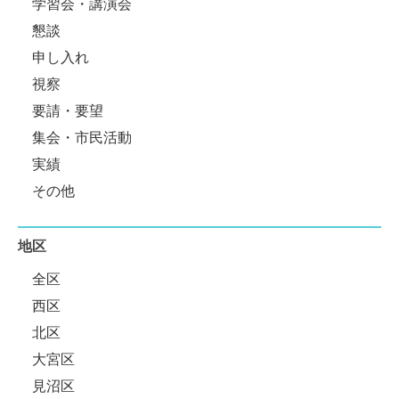
学習会・講演会
懇談
申し入れ
視察
要請・要望
集会・市民活動
実績
その他
地区
全区
西区
北区
大宮区
見沼区