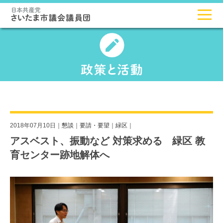
2018年07月10日｜
懇談
｜
要請・要望
｜
緑区
｜
アスベスト、振動など 対策求める 緑区 教
育センター跡地解体へ