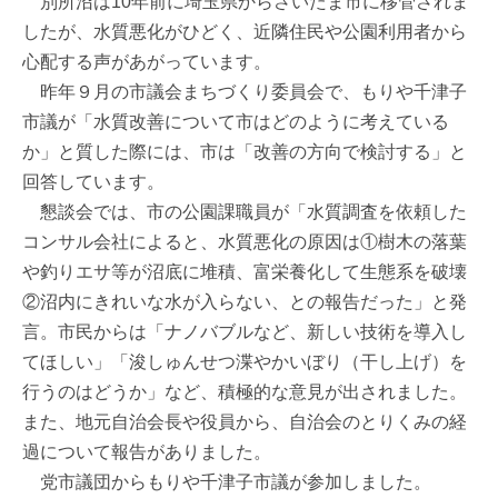
別所沼は10年前に埼玉県からさいたま市に移管されま
したが、水質悪化がひどく、近隣住民や公園利用者から
心配する声があがっています。
昨年９月の市議会まちづくり委員会で、もりや千津子
市議が「水質改善について市はどのように考えている
か」と質した際には、市は「改善の方向で検討する」と
回答しています。
懇談会では、市の公園課職員が「水質調査を依頼した
コンサル会社によると、水質悪化の原因は①樹木の落葉
や釣りエサ等が沼底に堆積、富栄養化して生態系を破壊
②沼内にきれいな水が入らない、との報告だった」と発
言。市民からは「ナノバブルなど、新しい技術を導入し
てほしい」「浚しゅんせつ渫やかいぼり（干し上げ）を
行うのはどうか」など、積極的な意見が出されました。
また、地元自治会長や役員から、自治会のとりくみの経
過について報告がありました。
党市議団からもりや千津子市議が参加しました。