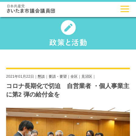
2021年01月22日｜
懇談
｜
要請・要望
｜
全区
｜
見沼区
｜
コロナ長期化で切迫 自営業者 ・個人事業主
に第2 弾の給付金を