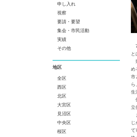
申し入れ
視察
要請・要望
集会・市民活動
実績
7
その他
と
県
地区
め
市
全区
ら
西区
生
北区
保
大宮区
立
見沼区
ま
中央区
じ
て
桜区