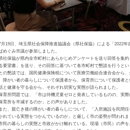
月19日、埼玉県社会保障推進協議会（県社保協）による「2022
ばめぐみ市議が参加しました。
社保協が県内全市町村にあらかじめアンケートを送り回答を集約
る要望書」を送り、その回答に基づいて各市町村で懇談を行うとい
との懇談では、国民健康保険税について医療労働組合連合会から、
、障がい者の暮らしについて保護者から、保育所について保護者と
活と健康を守る会から、それぞれ切実な実態が語られました。
育所問題では、「市は待機児童ゼロと発表しているものの、実際に
保育所を半減するのか」との声がありました。
た、親亡き後の障がい者の暮らしについて、「入所施設を民間任
かれている実態をつかんでいるのか」と厳しく市の姿勢が問われま
市民の暮らしの実態と市政がかけ離れている。現場（市民）の声を