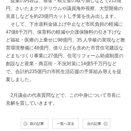
提案の内容は、基金・積立金の取り崩しなどで212億
円、さいたまクリテリウムや議員海外視察、大型開発の
見直しなどを約23億円カットし予算を生み出します。
そして、下水道料金値上げ中止など市民負担の軽減に
47億6千万円、保育料の軽減や介護保険料の引き下げな
ど福祉・医療の上乗せに98億円、35 人学級の実現など教
育環境整備に48億円、借り上げも含めた市営住宅建設な
どまちづくり事業に27億円、住宅リフォーム助成制度の
創設など産業・商店街・不況対策に14億5千万円など
で、合計約235億円の市民生活応援の予算組み替えを提
案しました。
2月議会の代表質問などで、この中身について市長に
見解を質していきます。
前の記事
一覧へ戻る
次の記事